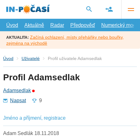
Přejít
na
hlavní
obsah
Úvod
Aktuálně
Radar
Předpověď
Numerický model
Začíná ochlazení, místy přeháňky nebo bouřky,
AKTUALITA:
zejména na východě
Úvod
Uživatelé
Profil uživatele Adamsedlak
Profil Adamsedlak
Adamsedlak
Napsat
9
Jméno a příjmení, registrace
Adam Sedlák 18.11.2018