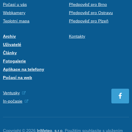
Počasí u vás
Předpověď pro Brno
Webkamery
Předpověď pro Ostravu
Teplotní mapa
Předpověď pro Plzeň
Archiv
Kontakty
Uživatelé
Články
Fotogalerie
Aplikace na telefony
Počasí na web
Ventusky
In-počasie
Copyright © 2026
InMeteo, s.r.o.
Použitím souhlasíte s uložením