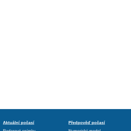
Aktuální počasí
Předpověď počasí
Radarové snímky
Numerický model