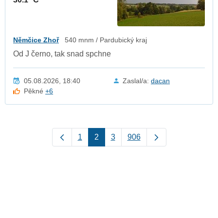
Němčice Zhoř
540 mnm / Pardubický kraj
Od J černo, tak snad spchne
05.08.2026, 18:40
Zaslal/a:
dacan
Pěkné
+6
1
2
3
906