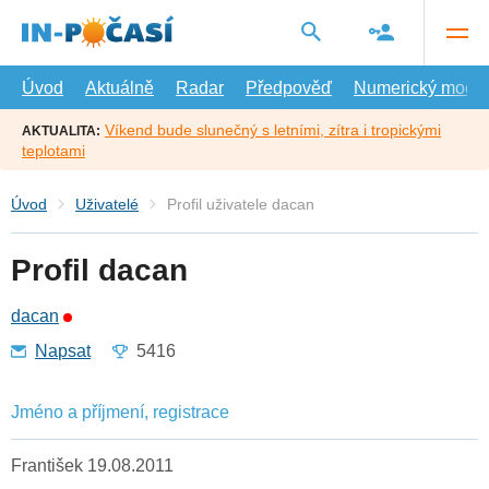
Přejít
na
hlavní
obsah
Úvod
Aktuálně
Radar
Předpověď
Numerický model
Víkend bude slunečný s letními, zítra i tropickými
AKTUALITA:
teplotami
Úvod
Uživatelé
Profil uživatele dacan
Profil dacan
dacan
Napsat
5416
Jméno a příjmení, registrace
František 19.08.2011