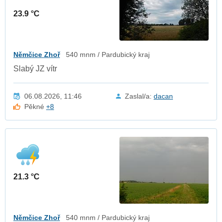
23.9 °C
Němčice Zhoř
540 mnm / Pardubický kraj
Slabý JZ vítr
06.08.2026, 11:46
Zaslal/a:
dacan
Pěkné
+8
21.3 °C
Němčice Zhoř
540 mnm / Pardubický kraj