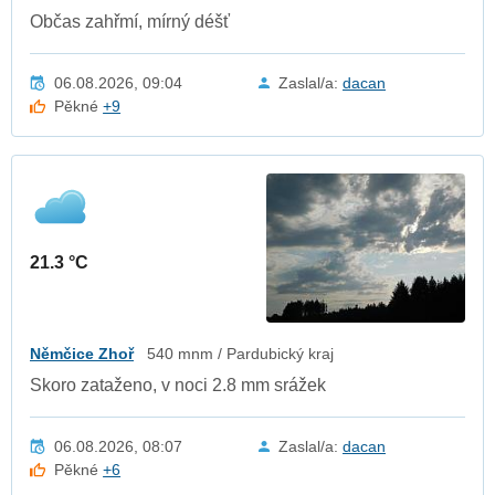
Občas zahřmí, mírný déšť
06.08.2026, 09:04
Zaslal/a:
dacan
Pěkné
+9
21.3 °C
Němčice Zhoř
540 mnm / Pardubický kraj
Skoro zataženo, v noci 2.8 mm srážek
06.08.2026, 08:07
Zaslal/a:
dacan
Pěkné
+6