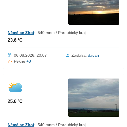
Němčice Zhoř
540 mnm / Pardubický kraj
23.6 °C
06.08.2026, 20:07
Zaslal/a:
dacan
Pěkné
+8
25.6 °C
Němčice Zhoř
540 mnm / Pardubický kraj