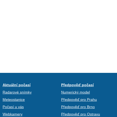
Aktuální počasí
Předpověď počasí
Radarové snímky
Numerický model
Meteostanice
Předpověď pro Prahu
Počasí u vás
Předpověď pro Brno
Webkamery
Předpověď pro Ostravu