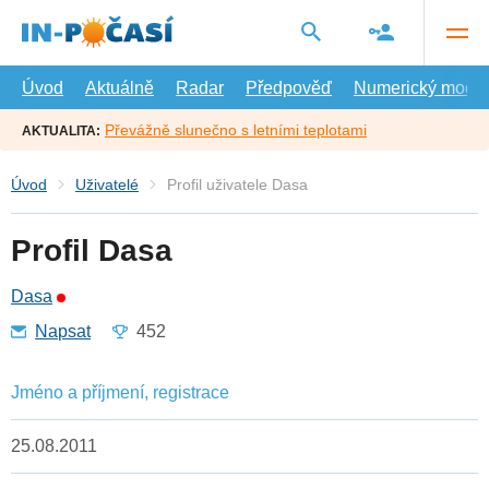
Přejít
na
hlavní
obsah
Úvod
Aktuálně
Radar
Předpověď
Numerický model
Převážně slunečno s letními teplotami
AKTUALITA:
Úvod
Uživatelé
Profil uživatele Dasa
Profil Dasa
Dasa
Napsat
452
Jméno a příjmení, registrace
25.08.2011