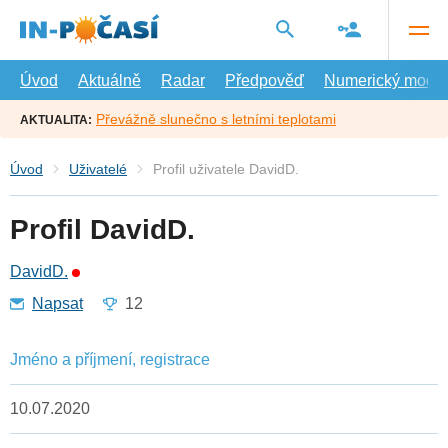
Přejít
na
hlavní
obsah
Úvod
Aktuálně
Radar
Předpověď
Numerický model
Převážně slunečno s letními teplotami
AKTUALITA:
Úvod
Uživatelé
Profil uživatele DavidD.
Profil DavidD.
DavidD.
Napsat
12
Jméno a příjmení, registrace
10.07.2020