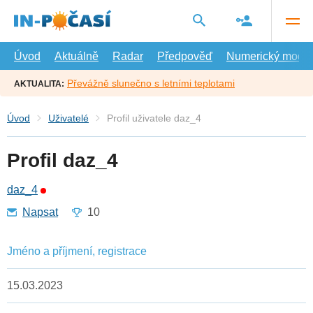
Přejít
na
hlavní
obsah
Úvod
Aktuálně
Radar
Předpověď
Numerický model
Převážně slunečno s letními teplotami
AKTUALITA:
Úvod
Uživatelé
Profil uživatele daz_4
Profil daz_4
daz_4
Napsat
10
Jméno a příjmení, registrace
15.03.2023