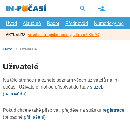
Přejít
na
hlavní
obsah
Úvod
Aktuálně
Radar
Předpověď
Numerický model
Vrací se tropické teploty, zítra až 35 °C
AKTUALITA:
Úvod
Uživatelé
Uživatelé
Na této stránce naleznete seznam všech uživatelů na In-
počasí. Uživatelé mohou přispívat do řady
služeb
(
nápověda
).
Pokud chcete také přispívat, přejděte na stránku
registrace
(případně
přihlášení
).