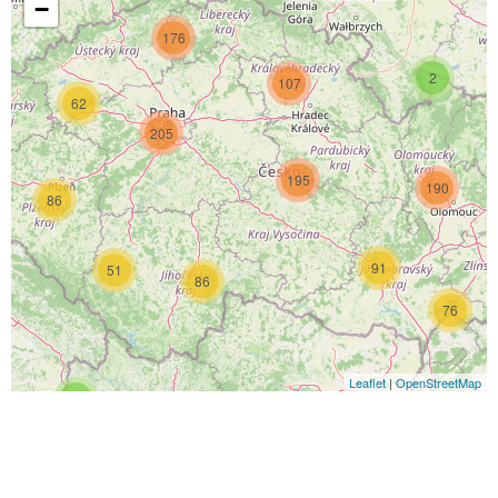
−
176
2
107
62
205
195
190
86
91
51
86
76
Leaflet
|
OpenStreetMap
4