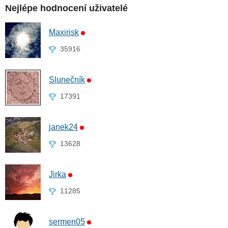
Nejlépe hodnocení uživatelé
Maxirisk
35916
Slunečník
17391
janek24
13628
Jirka
11285
sermen05