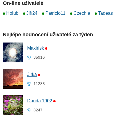
On-line uživatelé
Holub
Jiří24
Patricio11
Czechia
Tadeas
Nejlépe hodnocení uživatelé za týden
Maxirisk
35916
Jirka
11285
Danda.1902
3247