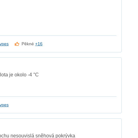
ypes
Pěkné
+16
lota je okolo -4 °C
ypes
rochu nesouvislá sněhová pokrývka