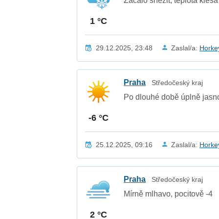
Začalo sněžit, teplota klesá
1 °C
29.12.2025, 23:48
Zaslal/a:
Horke
Praha
Středočeský kraj
Po dlouhé době úplně jasno
-6 °C
25.12.2025, 09:16
Zaslal/a:
Horke
Praha
Středočeský kraj
Mírně mlhavo, pocitově -4
2 °C