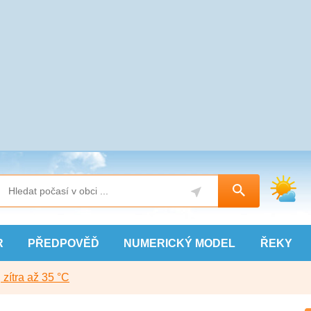
R
PŘEDPOVĚĎ
NUMERICKÝ
MODEL
ŘEKY
, zítra až 35 °C