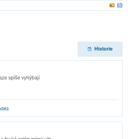
69
Historie
raze spíše vyhýbají
ypes