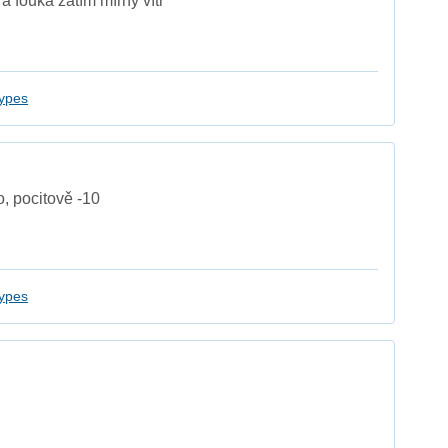
 a fouká zatím mírný vítr
ypes
, pocitově -10
ypes