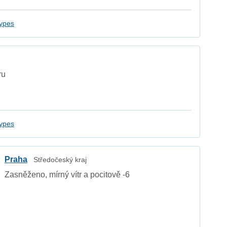
ypes
ru
ypes
Praha
Středočeský kraj
Zasněženo, mírný vítr a pocitově -6