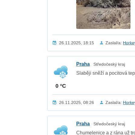
26.11.2025, 18:15
Zaslal/a:
Horke
Praha
Středočeský kraj
Slaběji sněží a pocitová tep
0 °C
26.11.2025, 08:26
Zaslal/a:
Horke
Praha
Středočeský kraj
Chumelenice a z rána už t