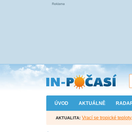
Přejít
na
hlavní
obsah
ÚVOD
AKTUÁLNĚ
RADA
Vrací se tropické teploty
AKTUALITA: