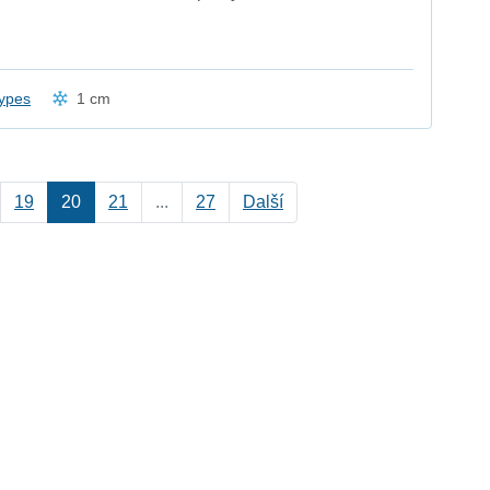
ypes
1 cm
19
20
21
...
27
Další