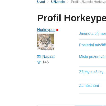
Úvod
Uživatelé
Profil uživatele Horkey
Profil Horkeyp
Horkeypes
Jméno a příjmení
Poslední návšt
Napsat
Místo pozorován
146
Zájmy a záliby
Zaměstnání