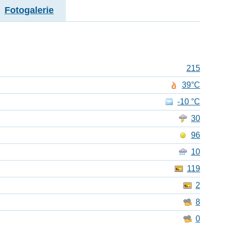
Fotogalerie
215
39°C
-10 °C
30
96
10
119
2
8
0