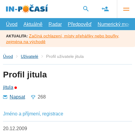
Přejít
na
hlavní
obsah
Úvod
Aktuálně
Radar
Předpověď
Numerický model
Začíná ochlazení, místy přeháňky nebo bouřky,
AKTUALITA:
zejména na východě
Úvod
Uživatelé
Profil uživatele jitula
Profil jitula
jitula
Napsat
268
Jméno a příjmení, registrace
20.12.2009