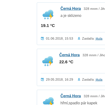
Černá Hora
328 mnm / Jih
a je sklizeno
19.1 °C
01.06.2018, 15:53
Zaslal/a:
jitula
Černá Hora
328 mnm / Jih
22.6 °C
29.05.2018, 16:29
Zaslal/a:
jitula
Černá Hora
328 mnm / Jih
hřmí,spadlo pár kapek