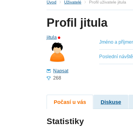
Úvod
Uživatelé
Profil uživatele jitula
Profil jitula
jitula
Jméno a příjmení
Poslední návšt
Napsat
268
Počasí u vás
Diskuse
Statistiky