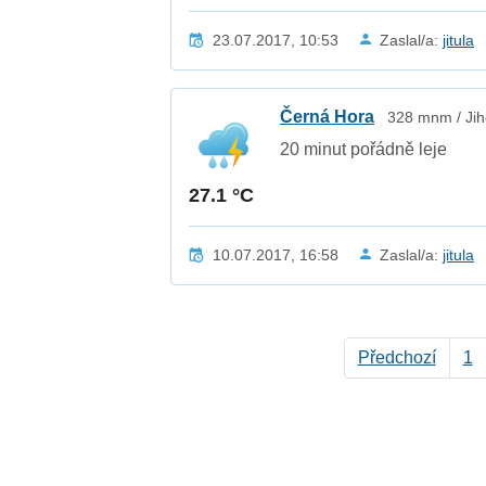
23.07.2017, 10:53
Zaslal/a:
jitula
Černá Hora
328 mnm / Jih
20 minut pořádně leje
27.1 °C
10.07.2017, 16:58
Zaslal/a:
jitula
Předchozí
1