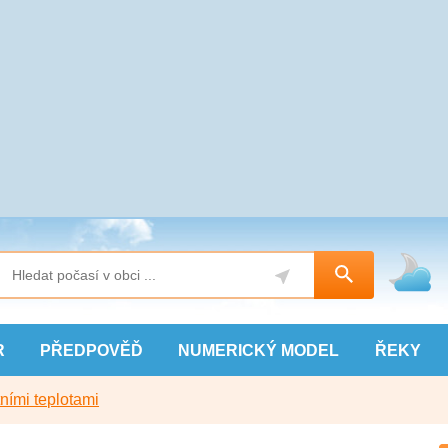
R
PŘEDPOVĚĎ
NUMERICKÝ
MODEL
ŘEKY
ními teplotami