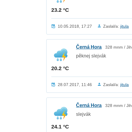
23.2 °C
10.05.2018, 17:27
Zaslal/a:
jitula
Černá Hora
328 mnm / Jih
pěknej slejvák
20.2 °C
28.07.2017, 11:46
Zaslal/a:
jitula
Černá Hora
328 mnm / Jih
slejvák
24.1 °C