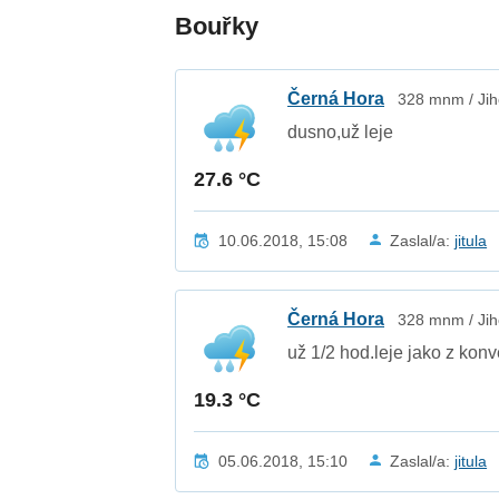
Bouřky
Černá Hora
328 mnm / Jih
dusno,už leje
27.6 °C
10.06.2018, 15:08
Zaslal/a:
jitula
Černá Hora
328 mnm / Jih
už 1/2 hod.leje jako z konv
19.3 °C
05.06.2018, 15:10
Zaslal/a:
jitula