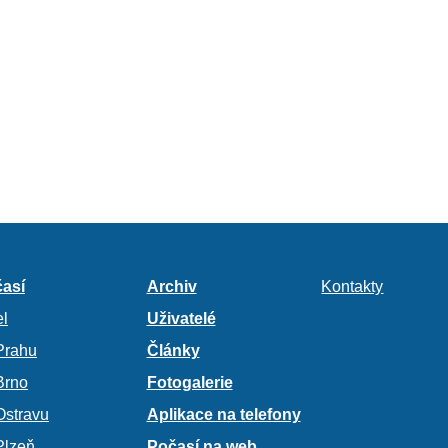
así
Archiv
Kontakty
l
Uživatelé
Prahu
Články
Brno
Fotogalerie
Ostravu
Aplikace na telefony
Plzeň
Počasí na web