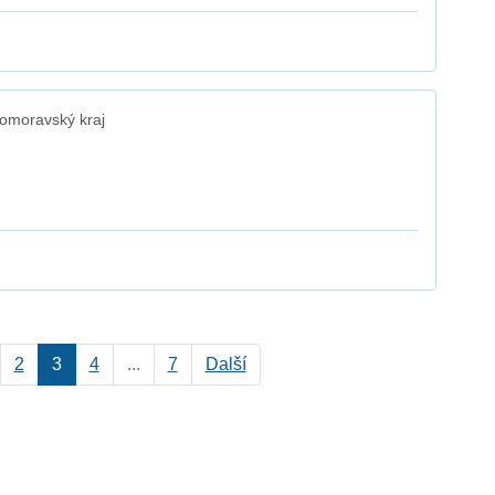
omoravský kraj
2
3
4
...
7
Další