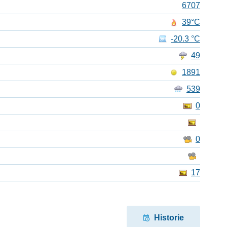
6707
39°C
-20.3 °C
49
1891
539
0
0
17
Historie