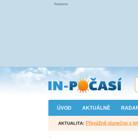
Přejít
na
hlavní
obsah
ÚVOD
AKTUÁLNĚ
RADA
Převážně slunečno s let
AKTUALITA: