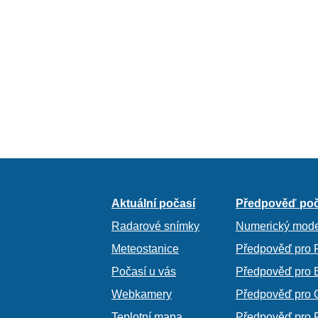
Aktuální počasí
Předpověď poč
Radarové snímky
Numerický mode
Meteostanice
Předpověď pro 
Počasí u vás
Předpověď pro 
Webkamery
Předpověď pro 
Teplotní mapa
Předpověď pro 