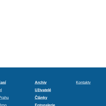
así
Archiv
Kontakty
l
Uživatelé
Prahu
Články
Brno
Fotogalerie