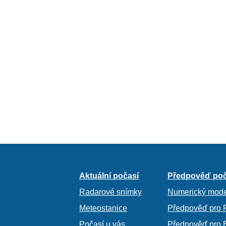
Aktuální počasí
Předpověď poč
Radarové snímky
Numerický mode
Meteostanice
Předpověď pro 
Počasí u vás
Předpověď pro 