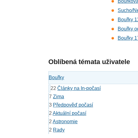
Bouřková
Sucho/N
Bouřky 1
Bouřky o
Bouřky 1
Oblíbená témata uživatele
Bouřky
22
Články na In-počasí
7
Zima
3
Předpověď počasí
2
Aktuální počasí
2
Astronomie
2
Rady