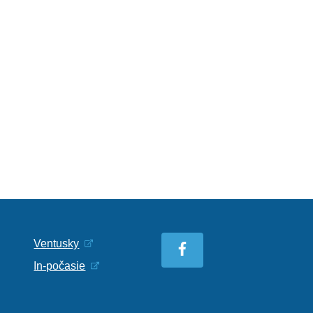
Ventusky
In-počasie