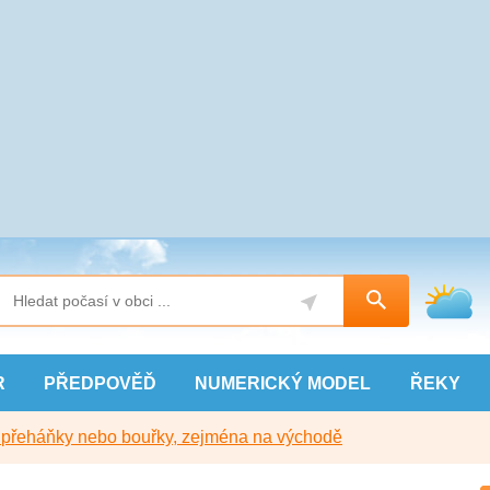
R
PŘEDPOVĚĎ
NUMERICKÝ
MODEL
ŘEKY
y přeháňky nebo bouřky, zejména na východě