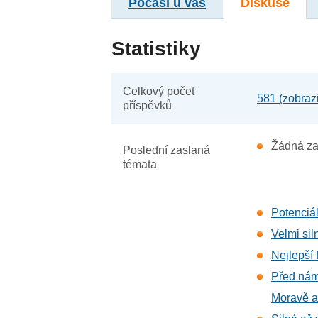
Počasí u vás
Diskuse
Statistiky
Celkový počet
581 (zobraz
příspěvků
Žádná za
Poslední zaslaná
témata
Potenciál
Velmi sil
Nejlepší
Před námi
Moravě a