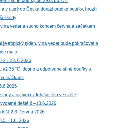
velmi silné bouřky od 29.6. do 2.7.
 a v úterý do Česka dorazí prudké bouřky, hrozí i
ší škody
 vlna veder a sucho koncem června a začátkem
 je tropický týden, vlna veder bude pokračovat a
ude málo
0-21-22. 6 2026
u až 35 °C, dusno a odpoledne silné bouřky s
ými srážkami
6.6.2026
e tady a ovlivní už letošní léto ve světě
 vydatné deště 8.–13.6.2026
 déšť 2-3. června 2026
.5. - 1.6. 2026