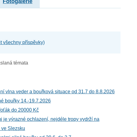
Fotogalerie
it všechny příspěvky)
slaná témata
ní vlna veder a bouřková situace od 31.7 do 8.8.2026
né bouřky 14.-19.7.2026
 foťák do 20000 Kč
 je výrazné ochlazení, nejdéle tropy vydrží na
 ve Slezsku