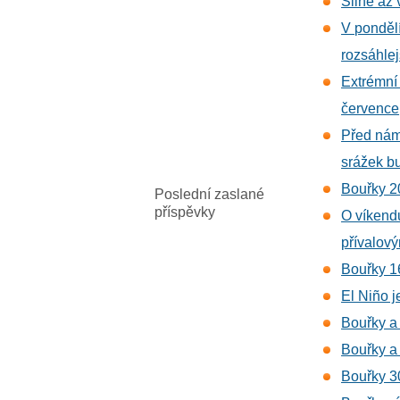
Silné až 
V pondělí
rozsáhlej
Extrémní
července
Před námi
srážek b
Bouřky 2
Poslední zaslané
příspěvky
O víkend
přívalov
Bouřky 1
El Niño j
Bouřky a
Bouřky a
Bouřky 30