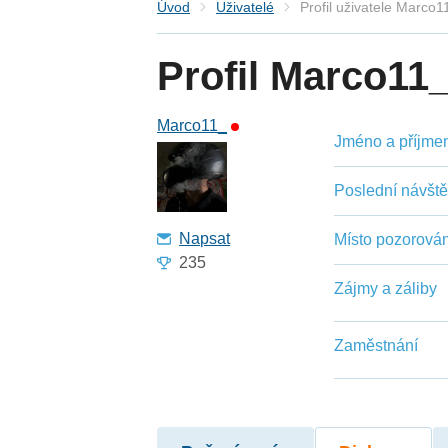
Úvod
Uživatelé
Profil uživatele Marco1
Profil Marco11
Marco11_
Jméno a příjmení
Poslední návšt
Napsat
Místo pozorován
235
Zájmy a záliby
Zaměstnání