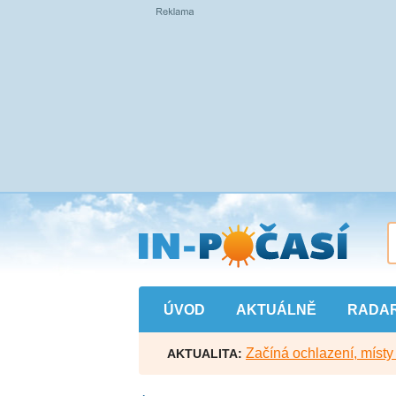
Přejít
na
hlavní
obsah
ÚVOD
AKTUÁLNĚ
RADA
Začíná ochlazení, míst
AKTUALITA: