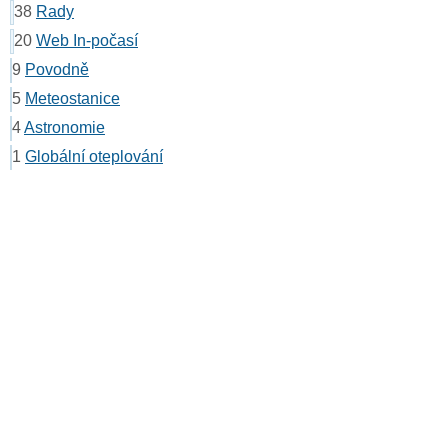
38
Rady
20
Web In-počasí
9
Povodně
5
Meteostanice
4
Astronomie
1
Globální oteplování