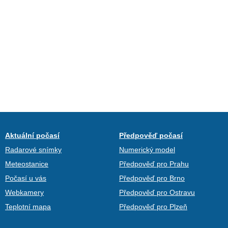
Aktuální počasí
Předpověď počasí
Radarové snímky
Numerický model
Meteostanice
Předpověď pro Prahu
Počasí u vás
Předpověď pro Brno
Webkamery
Předpověď pro Ostravu
Teplotní mapa
Předpověď pro Plzeň