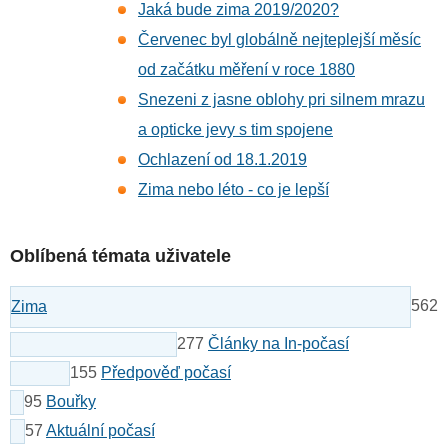
Jaká bude zima 2019/2020?
Červenec byl globálně nejteplejší měsíc
od začátku měření v roce 1880
Snezeni z jasne oblohy pri silnem mrazu
a opticke jevy s tim spojene
Ochlazení od 18.1.2019
Zima nebo léto - co je lepší
Oblíbená témata uživatele
562
Zima
277
Články na In-počasí
155
Předpověď počasí
95
Bouřky
57
Aktuální počasí