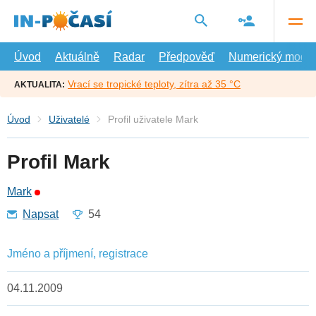
Přejít
na
hlavní
obsah
Úvod
Aktuálně
Radar
Předpověď
Numerický model
Vrací se tropické teploty, zítra až 35 °C
AKTUALITA:
Úvod
Uživatelé
Profil uživatele Mark
Profil Mark
Mark
Napsat
54
Jméno a příjmení, registrace
04.11.2009