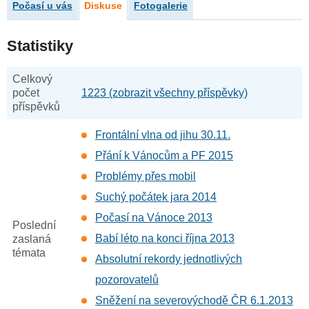
Počasí u vás
Diskuse
Fotogalerie
Statistiky
Celkový
počet
1223 (zobrazit všechny příspěvky)
příspěvků
Frontální vlna od jihu 30.11.
Přání k Vánocům a PF 2015
Problémy přes mobil
Suchý počátek jara 2014
Počasí na Vánoce 2013
Poslední
Babí léto na konci října 2013
zaslaná
témata
Absolutní rekordy jednotlivých
pozorovatelů
Sněžení na severovýchodě ČR 6.1.2013