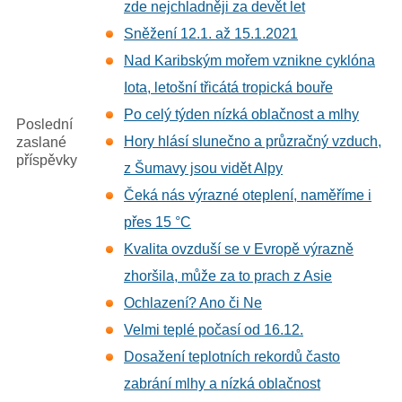
zde nejchladněji za devět let
Sněžení 12.1. až 15.1.2021
Nad Karibským mořem vznikne cyklóna
Iota, letošní třicátá tropická bouře
Po celý týden nízká oblačnost a mlhy
Poslední
Hory hlásí slunečno a průzračný vzduch,
zaslané
příspěvky
z Šumavy jsou vidět Alpy
Čeká nás výrazné oteplení, naměříme i
přes 15 °C
Kvalita ovzduší se v Evropě výrazně
zhoršila, může za to prach z Asie
Ochlazení? Ano či Ne
Velmi teplé počasí od 16.12.
Dosažení teplotních rekordů často
zabrání mlhy a nízká oblačnost