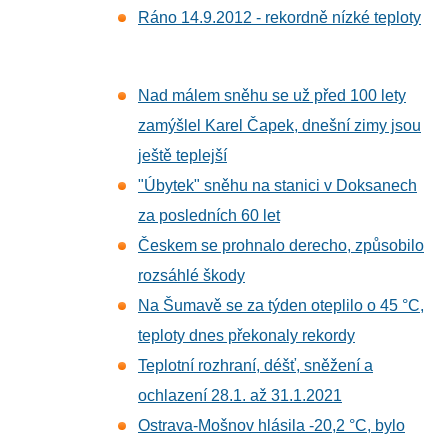
Ráno 14.9.2012 - rekordně nízké teploty
Nad málem sněhu se už před 100 lety
zamýšlel Karel Čapek, dnešní zimy jsou
ještě teplejší
"Úbytek" sněhu na stanici v Doksanech
za posledních 60 let
Českem se prohnalo derecho, způsobilo
rozsáhlé škody
Na Šumavě se za týden oteplilo o 45 °C,
teploty dnes překonaly rekordy
Teplotní rozhraní, déšť, sněžení a
ochlazení 28.1. až 31.1.2021
Ostrava-Mošnov hlásila -20,2 °C, bylo