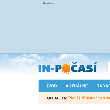
Přejít
na
hlavní
obsah
ÚVOD
AKTUÁLNĚ
RADA
Převážně slunečno s let
AKTUALITA: