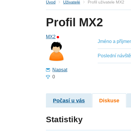
Úvod
Uživatelé
Profil uživatele MX2
Profil MX2
MX2
Jméno a příjmení
Poslední návšt
Napsat
0
Počasí u vás
Diskuse
Statistiky