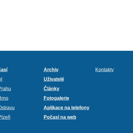
así
Archiv
Kontakty
l
Uživatelé
Prahu
Články
Brno
Fotogalerie
Ostravu
Aplikace na telefony
Plzeň
Počasí na web