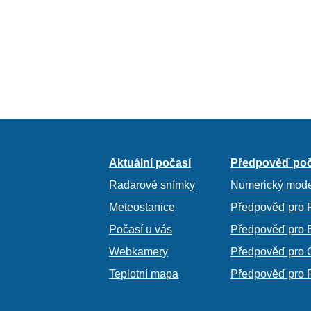
Aktuální počasí
Předpověď poč
Radarové snímky
Numerický mode
Meteostanice
Předpověď pro 
Počasí u vás
Předpověď pro 
Webkamery
Předpověď pro 
Teplotní mapa
Předpověď pro 