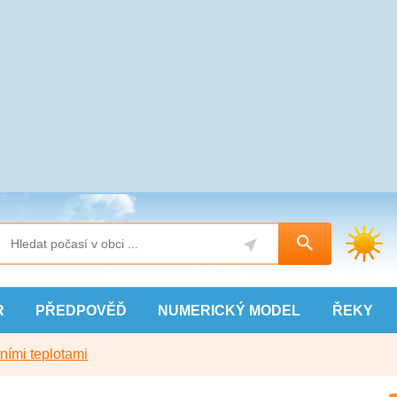
R
PŘEDPOVĚĎ
NUMERICKÝ
MODEL
ŘEKY
ními teplotami