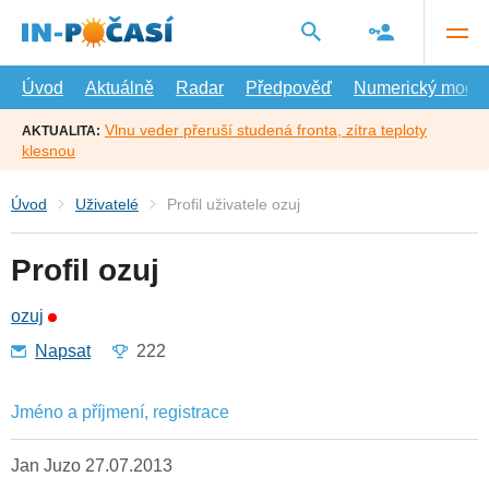
Přejít
na
hlavní
obsah
Úvod
Aktuálně
Radar
Předpověď
Numerický model
Vlnu veder přeruší studená fronta, zítra teploty
AKTUALITA:
klesnou
Úvod
Uživatelé
Profil uživatele ozuj
Profil ozuj
ozuj
Napsat
222
Jméno a příjmení, registrace
Jan Juzo 27.07.2013