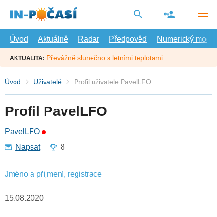
Přejít
na
hlavní
obsah
Úvod
Aktuálně
Radar
Předpověď
Numerický model
Převážně slunečno s letními teplotami
AKTUALITA:
Úvod
Uživatelé
Profil uživatele PavelLFO
Profil PavelLFO
PavelLFO
Napsat
8
Jméno a příjmení, registrace
15.08.2020