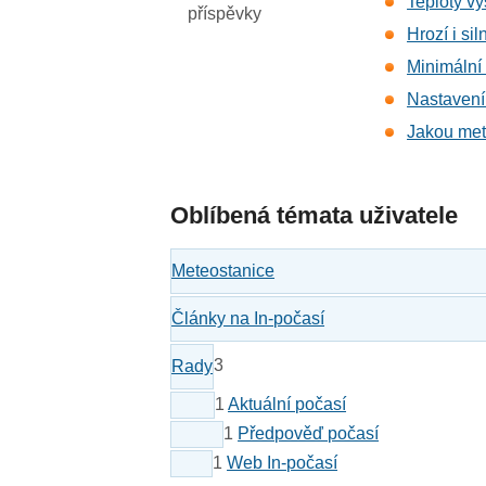
Teploty vy
příspěvky
Hrozí i si
Minimální
Nastavení
Jakou met
Oblíbená témata uživatele
Meteostanice
Články na In-počasí
3
Rady
1
Aktuální počasí
1
Předpověď počasí
1
Web In-počasí