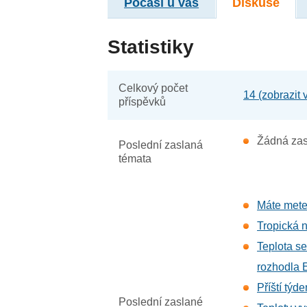
Počasí u vás
Diskuse
Statistiky
Celkový počet
14 (zobrazit
příspěvků
Žádná zas
Poslední zaslaná
témata
Máte mete
Tropická n
Teplota s
rozhodla 
Příští týd
Poslední zaslané