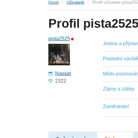
Úvod
Uživatelé
Profil uživatele pista25
Profil pista252
pista2525
Jméno a příjmení
Poslední návšt
Napsat
Místo pozorován
2322
Zájmy a záliby
Zaměstnání