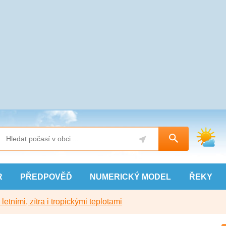
R
PŘEDPOVĚĎ
NUMERICKÝ
MODEL
ŘEKY
etními, zítra i tropickými teplotami