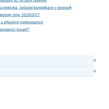
stoupily až na jarní hodnoty
lná ledovka, způsobí komplikace v dopravě
 teploty zimy 2016/2017
 a připojení meteostanice
eostanici koupit?
4
4