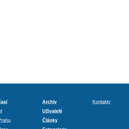
así
Archiv
Kontakty
l
Uživatelé
Prahu
Články