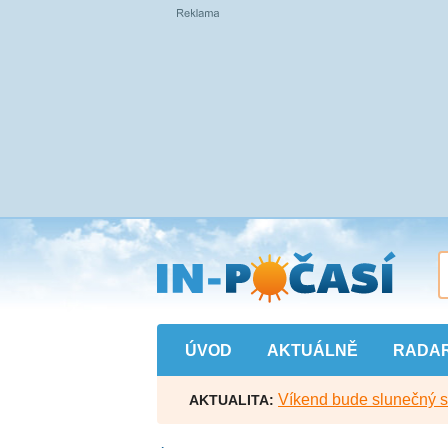
Přejít
na
hlavní
obsah
ÚVOD
AKTUÁLNĚ
RADA
Víkend bude slunečný s l
AKTUALITA: