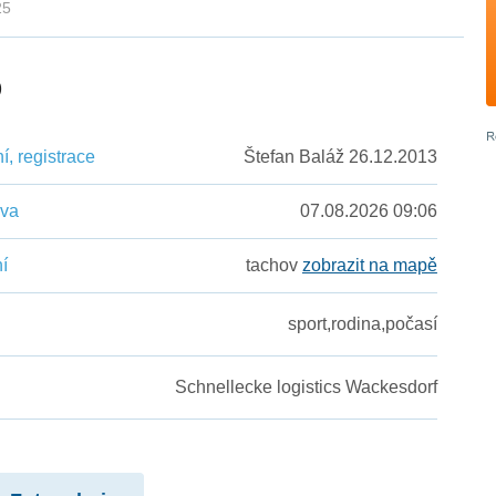
25
5
, registrace
Štefan Baláž 26.12.2013
ěva
07.08.2026 09:06
í
tachov
zobrazit na mapě
sport,rodina,počasí
Schnellecke logistics Wackesdorf