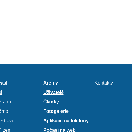
así
Archiv
Kontakty
l
Uživatelé
Prahu
Články
Brno
Fotogalerie
Ostravu
Aplikace na telefony
Plzeň
Počasí na web