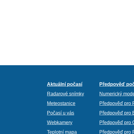
Aktuální počasí
Předpověď poč
Radarové snímky
Numerický mode
Meteostanice
Předpověď pro 
Počasí u vás
Předpověď pro 
Webkamery
Předpověď pro 
Teplotní mapa
Předpověď pro 