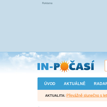
Přejít
na
hlavní
obsah
ÚVOD
AKTUÁLNĚ
RADA
Převážně slunečno s let
AKTUALITA: