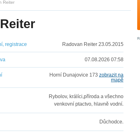
n Reiter
Reiter
, registrace
Radovan Reiter 23.05.2015
ěva
07.08.2026 07:58
í
Horní Dunajovice 173
zobrazit na
mapě
Rybolov, králíci,příroda a všechno
venkovní ptactvo, hlavně vodní.
Důchodce.