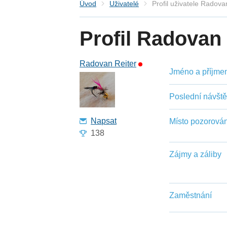
Úvod
Uživatelé
Profil uživatele Radova
Profil Radovan 
Radovan Reiter
Jméno a příjmení
Poslední návšt
Napsat
Místo pozorován
138
Zájmy a záliby
Zaměstnání