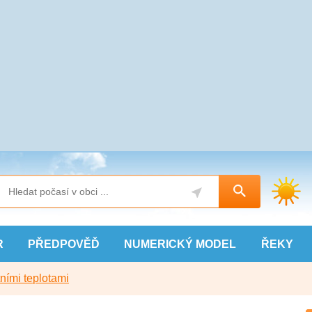
R
PŘEDPOVĚĎ
NUMERICKÝ
MODEL
ŘEKY
ními teplotami