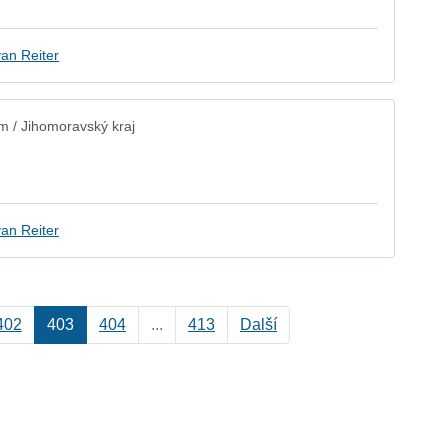
an Reiter
 / Jihomoravský kraj
an Reiter
402
403
404
...
413
Další