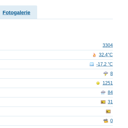
Fotogalerie
3304
32.4°C
-17.2 °C
8
1251
84
31
0