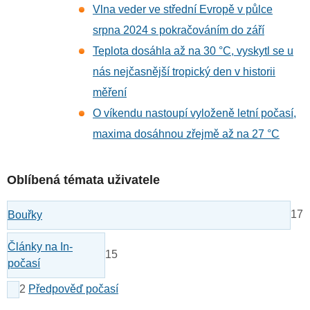
Vlna veder ve střední Evropě v půlce
srpna 2024 s pokračováním do září
Teplota dosáhla až na 30 °C, vyskytl se u
nás nejčasnější tropický den v historii
měření
O víkendu nastoupí vyloženě letní počasí,
maxima dosáhnou zřejmě až na 27 °C
Oblíbená témata uživatele
17
Bouřky
Články na In-
15
počasí
2
Předpověď počasí