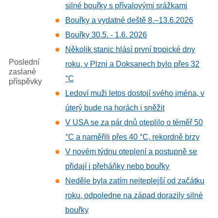
silné bouřky s přívalovými srážkami
Bouřky a vydatné deště 8.–13.6.2026
Bouřky 30.5. - 1.6. 2026
Několik stanic hlásí první tropické dny
Poslední
roku, v Plzni a Doksanech bylo přes 32
zaslané
°C
příspěvky
Ledoví muži letos dostojí svého jména, v
úterý bude na horách i sněžit
V USA se za pár dnů oteplilo o téměř 50
°C a naměřili přes 40 °C, rekordně brzy
V novém týdnu oteplení a postupně se
přidají i přeháňky nebo bouřky
Neděle byla zatím nejteplejší od začátku
roku, odpoledne na západ dorazily silné
bouřky