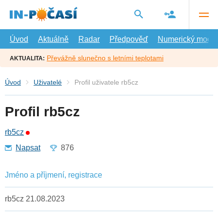
Přejít
na
hlavní
obsah
Úvod
Aktuálně
Radar
Předpověď
Numerický model
Převážně slunečno s letními teplotami
AKTUALITA:
Úvod
Uživatelé
Profil uživatele rb5cz
Profil rb5cz
rb5cz
Napsat
876
Jméno a příjmení, registrace
rb5cz 21.08.2023