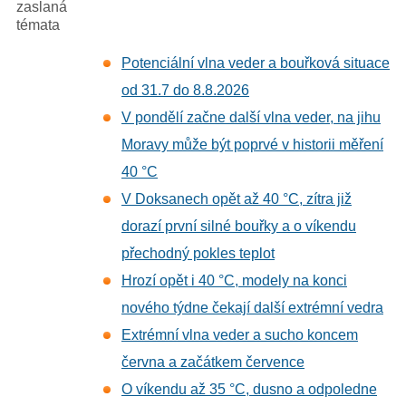
zaslaná
témata
Potenciální vlna veder a bouřková situace
od 31.7 do 8.8.2026
V pondělí začne další vlna veder, na jihu
Moravy může být poprvé v historii měření
40 °C
V Doksanech opět až 40 °C, zítra již
dorazí první silné bouřky a o víkendu
přechodný pokles teplot
Hrozí opět i 40 °C, modely na konci
nového týdne čekají další extrémní vedra
Extrémní vlna veder a sucho koncem
června a začátkem července
O víkendu až 35 °C, dusno a odpoledne