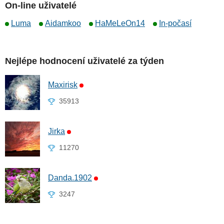
On-line uživatelé
Luma
Aidamkoo
HaMeLeOn14
In-počasí
Nejlépe hodnocení uživatelé za týden
Maxirisk
35913
Jirka
11270
Danda.1902
3247