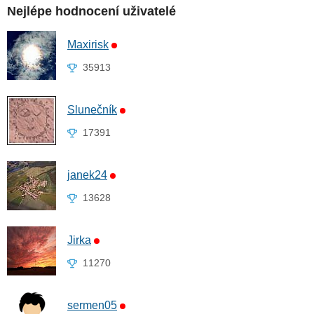
Nejlépe hodnocení uživatelé
Maxirisk
35913
Slunečník
17391
janek24
13628
Jirka
11270
sermen05