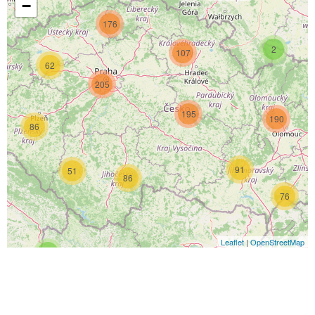
−
176
2
107
62
205
195
190
86
91
51
86
76
Leaflet
|
OpenStreetMap
4