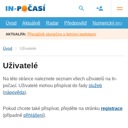
Přejít
na
hlavní
obsah
Úvod
Aktuálně
Radar
Předpověď
Numerický model
Převážně slunečno s letními teplotami
AKTUALITA:
Úvod
Uživatelé
Uživatelé
Na této stránce naleznete seznam všech uživatelů na In-
počasí. Uživatelé mohou přispívat do řady
služeb
(
nápověda
).
Pokud chcete také přispívat, přejděte na stránku
registrace
(případně
přihlášení
).