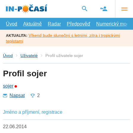
Přejít
na
hlavní
obsah
Úvod
Aktuálně
Radar
Předpověď
Numerický model
Víkend bude slunečný s letními, zítra i tropickými
AKTUALITA:
teplotami
Úvod
Uživatelé
Profil uživatele sojer
Profil sojer
sojer
Napsat
2
Jméno a příjmení, registrace
22.06.2014