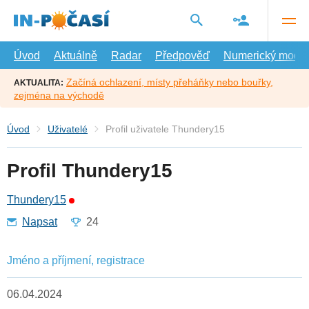
Přejít
na
hlavní
obsah
Úvod
Aktuálně
Radar
Předpověď
Numerický model
Začíná ochlazení, místy přeháňky nebo bouřky,
AKTUALITA:
zejména na východě
Úvod
Uživatelé
Profil uživatele Thundery15
Profil Thundery15
Thundery15
Napsat
24
Jméno a příjmení, registrace
06.04.2024