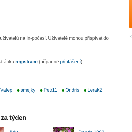
živatelů na In-počasí. Uživatelé mohou přispívat do
 stránku
registrace
(případně
přihlášení
).
Valep
smejky
Petr11
Ondris
Lerak2
 za týden