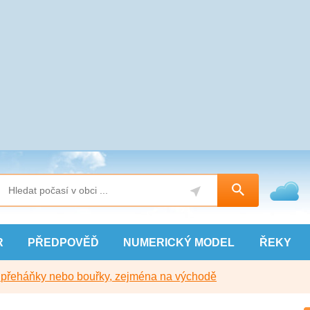
R
PŘEDPOVĚĎ
NUMERICKÝ
MODEL
ŘEKY
y přeháňky nebo bouřky, zejména na východě