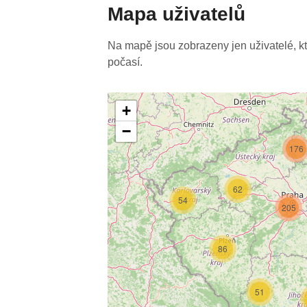
Mapa uživatelů
Na mapě jsou zobrazeny jen uživatelé, kteř
počasí.
+
−
176
62
54
205
86
51