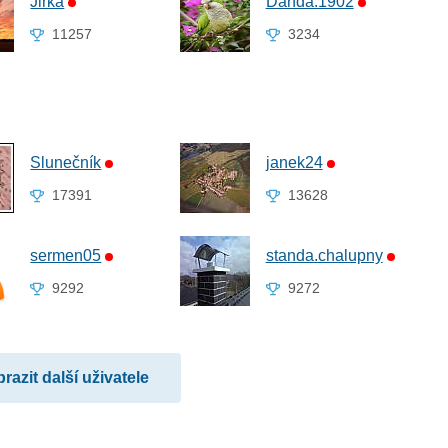
Jirka
Danda.1902
11257
3234
Slunečník
janek24
17391
13628
sermen05
standa.chalupny
9292
9272
razit další uživatele