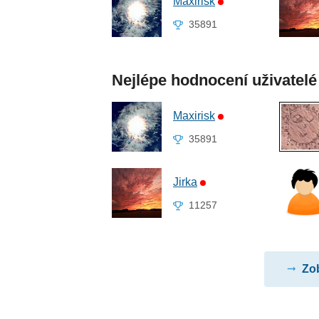
Maxirisk
35891
Nejlépe hodnocení uživatelé
Maxirisk
35891
Jirka
11257
Zob