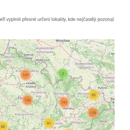
í vyplnili přesné určení lokality, kde nejčastěji pozorují
2
107
85
193
191
139
2
91
86