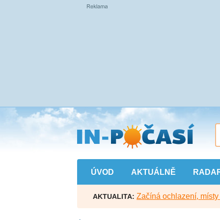
Přejít
na
hlavní
obsah
ÚVOD
AKTUÁLNĚ
RADA
Začíná ochlazení, míst
AKTUALITA: