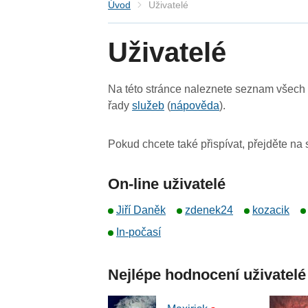
Úvod
Uživatelé
Uživatelé
Na této stránce naleznete seznam všech u
řady
služeb
(
nápověda
).
Pokud chcete také přispívat, přejděte na
On-line uživatelé
Jiří Daněk
zdenek24
kozacik
In-počasí
Nejlépe hodnocení uživatelé