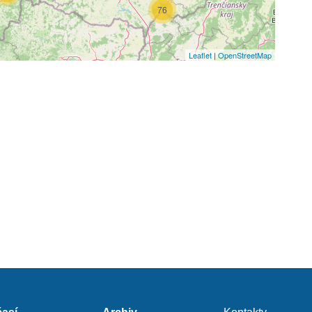
76
3
Leaflet
|
OpenStreetMap
4
4
2