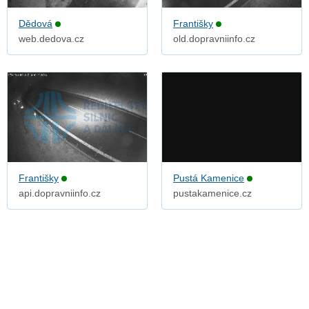
Dědová
Františky
web.dedova.cz
old.dopravniinfo.cz
Františky
Pustá Kamenice
api.dopravniinfo.cz
pustakamenice.cz