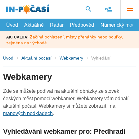
Přejít
na
hlavní
obsah
Úvod
Aktuálně
Radar
Předpověď
Numerický model
Začíná ochlazení, místy přeháňky nebo bouřky,
AKTUALITA:
zejména na východě
Úvod
Aktuální počasí
Webkamery
Vyhledání
Webkamery
Zde se můžete podívat na aktuální obrázky ze stovek
českých měst pomocí webkamer. Webkamery vám odhalí
aktuální počasí. Webkamery si můžete zobrazit i na
mapových podkladech
.
Vyhledávání webkamer pro: Předhradí