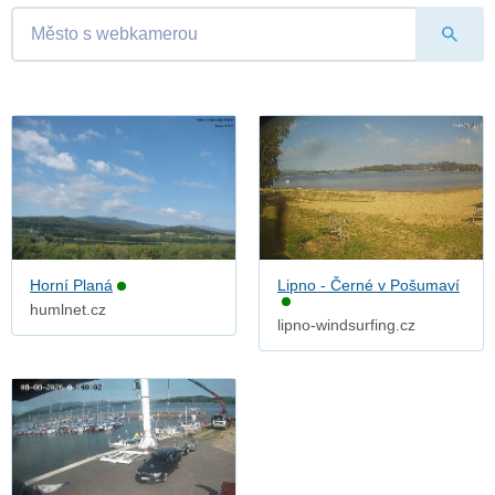
Horní Planá
Lipno - Černé v Pošumaví
humlnet.cz
lipno-windsurfing.cz