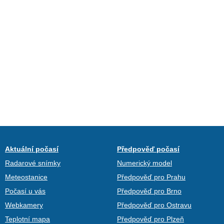
Aktuální počasí
Předpověď počasí
Radarové snímky
Numerický model
Meteostanice
Předpověď pro Prahu
Počasí u vás
Předpověď pro Brno
Webkamery
Předpověď pro Ostravu
Teplotní mapa
Předpověď pro Plzeň