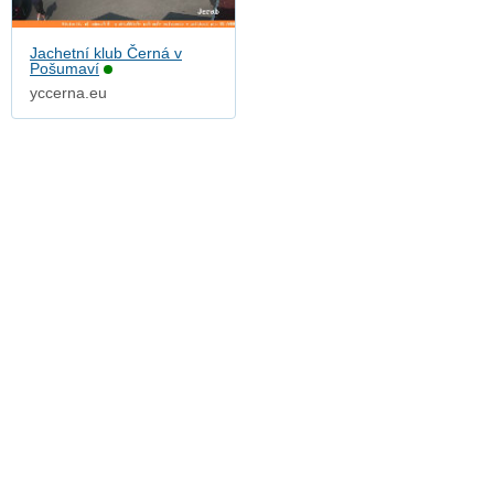
Jachetní klub Černá v
Pošumaví
yccerna.eu