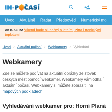
Přejít
na
hlavní
obsah
Úvod
Aktuálně
Radar
Předpověď
Numerický model
Víkend bude slunečný s letními, zítra i tropickými
AKTUALITA:
teplotami
Úvod
Aktuální počasí
Webkamery
Vyhledání
Webkamery
Zde se můžete podívat na aktuální obrázky ze stovek
českých měst pomocí webkamer. Webkamery vám odhalí
aktuální počasí. Webkamery si můžete zobrazit i na
mapových podkladech
.
Vyhledávání webkamer pro: Horní Planá