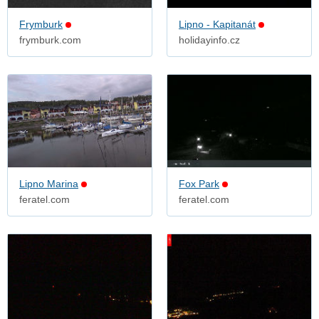
Frymburk
Lipno - Kapitanát
frymburk.com
holidayinfo.cz
Lipno Marina
Fox Park
feratel.com
feratel.com