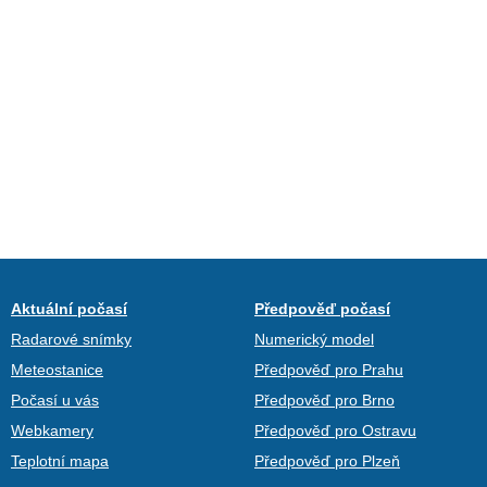
Aktuální počasí
Předpověď počasí
Radarové snímky
Numerický model
Meteostanice
Předpověď pro Prahu
Počasí u vás
Předpověď pro Brno
Webkamery
Předpověď pro Ostravu
Teplotní mapa
Předpověď pro Plzeň