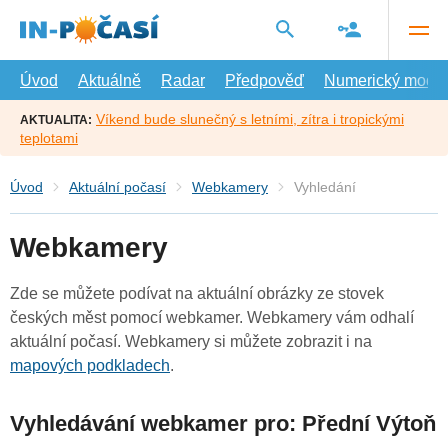
Přejít
na
hlavní
obsah
Úvod
Aktuálně
Radar
Předpověď
Numerický model
Víkend bude slunečný s letními, zítra i tropickými
AKTUALITA:
teplotami
Úvod
Aktuální počasí
Webkamery
Vyhledání
Webkamery
Zde se můžete podívat na aktuální obrázky ze stovek
českých měst pomocí webkamer. Webkamery vám odhalí
aktuální počasí. Webkamery si můžete zobrazit i na
mapových podkladech
.
Vyhledávání webkamer pro: Přední Výtoň