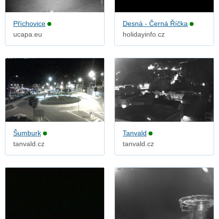
Příchovice
Desná - Černá Říčka
ucapa.eu
holidayinfo.cz
Šumburk
Tanvald
tanvald.cz
tanvald.cz