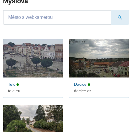
Myslová
Telč
Dačice
telc.eu
dacice.cz