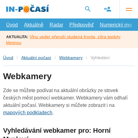
Přejít
na
hlavní
obsah
Úvod
Aktuálně
Radar
Předpověď
Numerický model
Vlnu veder přeruší studená fronta, zítra teploty
AKTUALITA:
klesnou
Úvod
Aktuální počasí
Webkamery
Vyhledání
Webkamery
Zde se můžete podívat na aktuální obrázky ze stovek
českých měst pomocí webkamer. Webkamery vám odhalí
aktuální počasí. Webkamery si můžete zobrazit i na
mapových podkladech
.
Vyhledávání webkamer pro: Horní