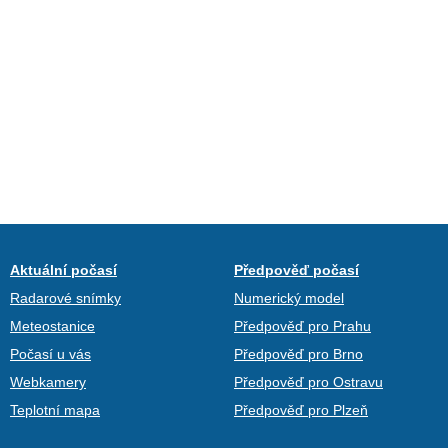
Aktuální počasí
Předpověď počasí
Radarové snímky
Numerický model
Meteostanice
Předpověď pro Prahu
Počasí u vás
Předpověď pro Brno
Webkamery
Předpověď pro Ostravu
Teplotní mapa
Předpověď pro Plzeň