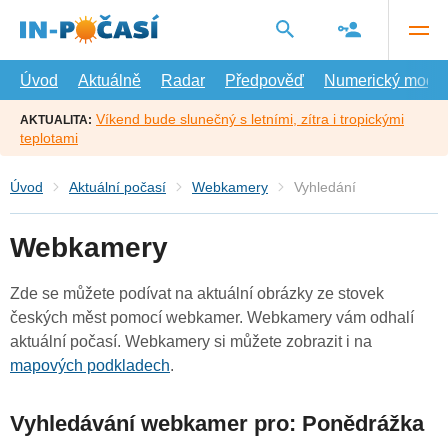
Přejít
na
hlavní
obsah
Úvod
Aktuálně
Radar
Předpověď
Numerický model
Víkend bude slunečný s letními, zítra i tropickými
AKTUALITA:
teplotami
Úvod
Aktuální počasí
Webkamery
Vyhledání
Webkamery
Zde se můžete podívat na aktuální obrázky ze stovek
českých měst pomocí webkamer. Webkamery vám odhalí
aktuální počasí. Webkamery si můžete zobrazit i na
mapových podkladech
.
Vyhledávání webkamer pro: Ponědrážka