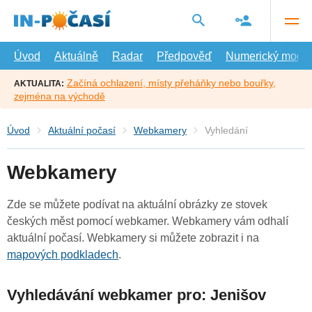
Přejít
na
hlavní
obsah
Úvod
Aktuálně
Radar
Předpověď
Numerický model
Začíná ochlazení, místy přeháňky nebo bouřky,
AKTUALITA:
zejména na východě
Úvod
Aktuální počasí
Webkamery
Vyhledání
Webkamery
Zde se můžete podívat na aktuální obrázky ze stovek
českých měst pomocí webkamer. Webkamery vám odhalí
aktuální počasí. Webkamery si můžete zobrazit i na
mapových podkladech
.
Vyhledávání webkamer pro: Jenišov