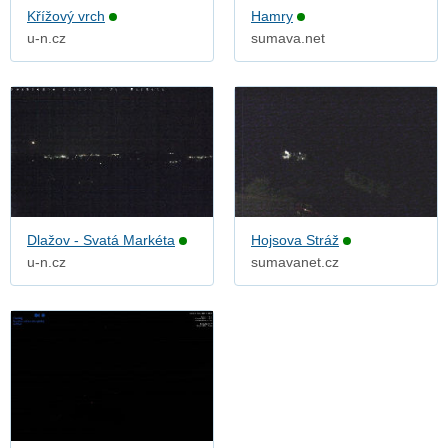
Křížový vrch
Hamry
u-n.cz
sumava.net
Dlažov - Svatá Markéta
Hojsova Stráž
u-n.cz
sumavanet.cz