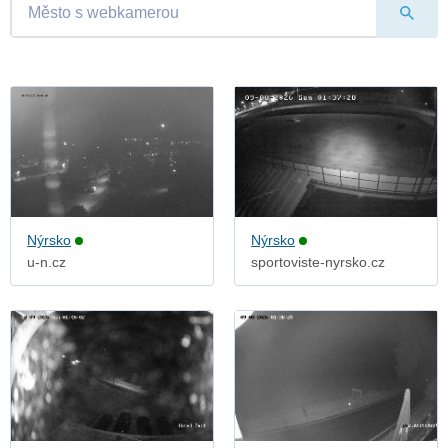
Nýrsko
Nýrsko
u-n.cz
sportoviste-nyrsko.cz