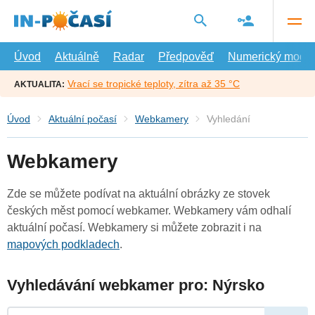
Přejít
na
hlavní
obsah
Úvod
Aktuálně
Radar
Předpověď
Numerický model
Vrací se tropické teploty, zítra až 35 °C
AKTUALITA:
Úvod
Aktuální počasí
Webkamery
Vyhledání
Webkamery
Zde se můžete podívat na aktuální obrázky ze stovek
českých měst pomocí webkamer. Webkamery vám odhalí
aktuální počasí. Webkamery si můžete zobrazit i na
mapových podkladech
.
Vyhledávání webkamer pro: Nýrsko