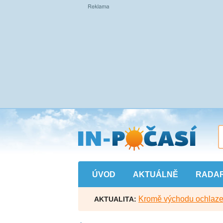
Přejít
na
hlavní
obsah
ÚVOD
AKTUÁLNĚ
RADA
Kromě východu ochlazen
AKTUALITA: