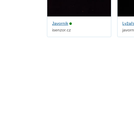
Javorník
Lyžař
isenzor.cz
javor