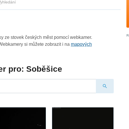
yhledání
zky ze stovek českých měst pomocí webkamer.
Webkamery si můžete zobrazit i na
mapových
r pro: Soběšice