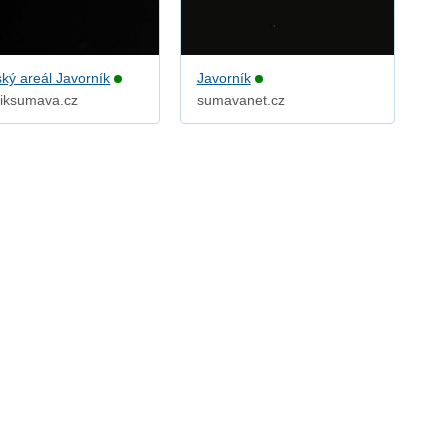
ský areál Javorník
Javorník
niksumava.cz
sumavanet.cz