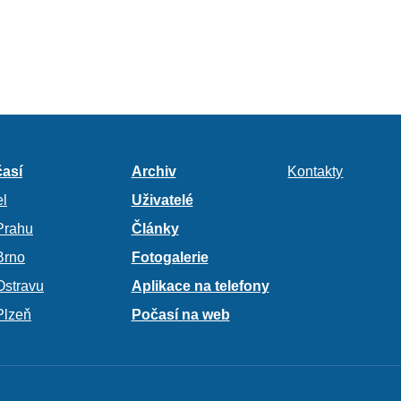
así
Archiv
Kontakty
l
Uživatelé
Prahu
Články
Brno
Fotogalerie
Ostravu
Aplikace na telefony
Plzeň
Počasí na web