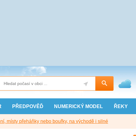
R
PŘEDPOVĚĎ
NUMERICKÝ
MODEL
ŘEKY
í, místy přeháňky nebo bouřky, na východě i silné