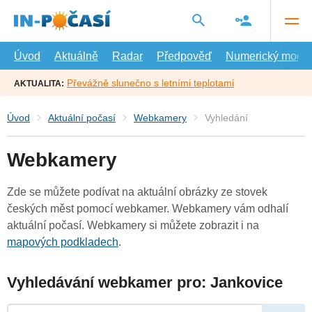
Přejít
na
hlavní
obsah
Úvod
Aktuálně
Radar
Předpověď
Numerický model
Převážně slunečno s letními teplotami
AKTUALITA:
Úvod
Aktuální počasí
Webkamery
Vyhledání
Webkamery
Zde se můžete podívat na aktuální obrázky ze stovek
českých měst pomocí webkamer. Webkamery vám odhalí
aktuální počasí. Webkamery si můžete zobrazit i na
mapových podkladech
.
Vyhledávání webkamer pro: Jankovice