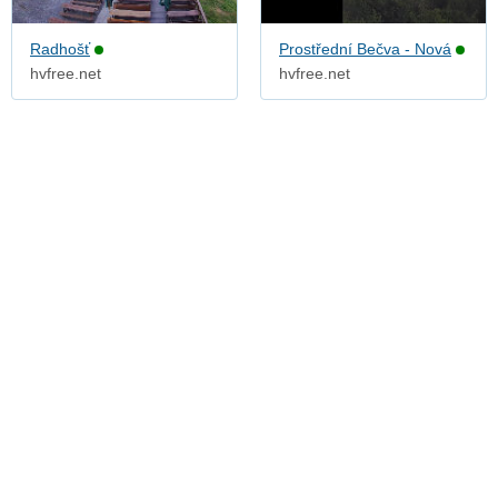
Radhošť
Prostřední Bečva - Nová
hvfree.net
hvfree.net