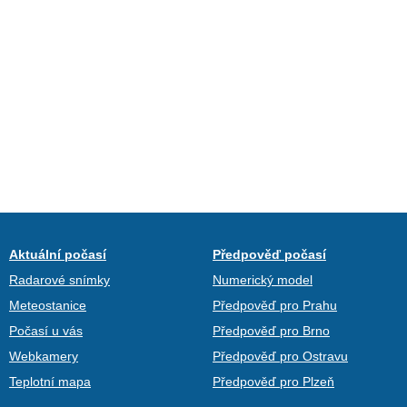
Aktuální počasí
Předpověď počasí
Radarové snímky
Numerický model
Meteostanice
Předpověď pro Prahu
Počasí u vás
Předpověď pro Brno
Webkamery
Předpověď pro Ostravu
Teplotní mapa
Předpověď pro Plzeň