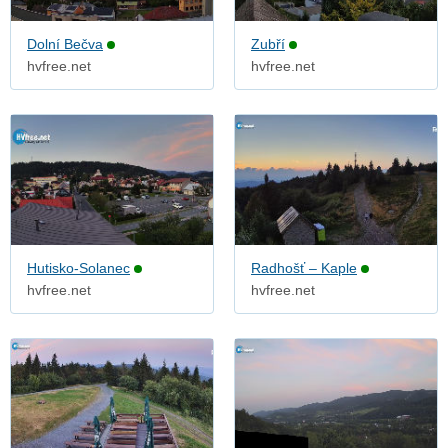
Dolní Bečva
Zubří
hvfree.net
hvfree.net
Hutisko-Solanec
Radhošť – Kaple
hvfree.net
hvfree.net