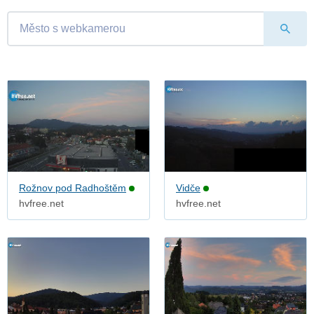
Rožnov pod Radhoštěm
Vidče
hvfree.net
hvfree.net