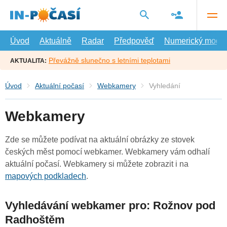
Přejít
na
hlavní
obsah
Úvod
Aktuálně
Radar
Předpověď
Numerický model
Převážně slunečno s letními teplotami
AKTUALITA:
Úvod
Aktuální počasí
Webkamery
Vyhledání
Webkamery
Zde se můžete podívat na aktuální obrázky ze stovek
českých měst pomocí webkamer. Webkamery vám odhalí
aktuální počasí. Webkamery si můžete zobrazit i na
mapových podkladech
.
Vyhledávání webkamer pro: Rožnov pod
Radhoštěm