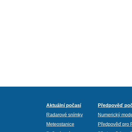
Aktuální počasí
Předpověď poč
Radarové snímky
Numerický mode
Meteostanice
Předpověď pro 