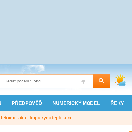
R
PŘEDPOVĚĎ
NUMERICKÝ
MODEL
ŘEKY
etními, zítra i tropickými teplotami