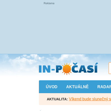
Přejít
na
hlavní
obsah
ÚVOD
AKTUÁLNĚ
RADA
Víkend bude slunečný s l
AKTUALITA: