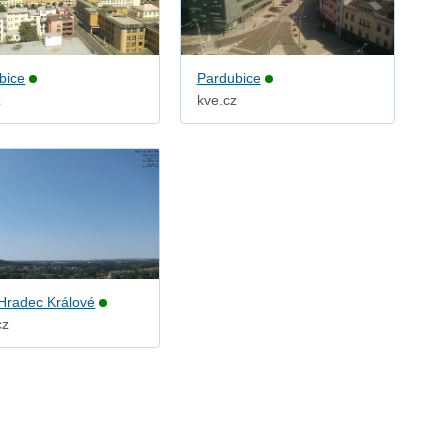
bice
Pardubice
z
kve.cz
Hradec Králové
cz