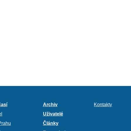
así
Archiv
Kontakty
l
Uživatelé
Prahu
Články