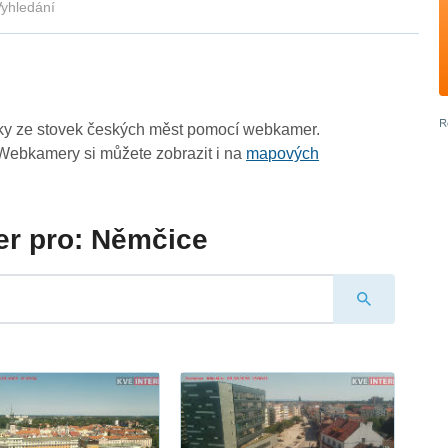
yhledání
zky ze stovek českých měst pomocí webkamer.
Webkamery si můžete zobrazit i na
mapových
r pro: Němčice