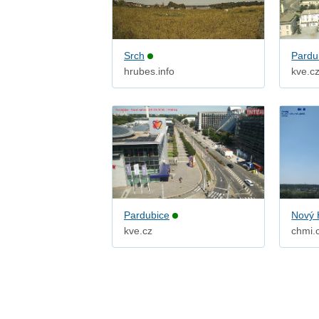
Srch
Pardu
hrubes.info
kve.c
Pardubice
Nový 
kve.cz
chmi.