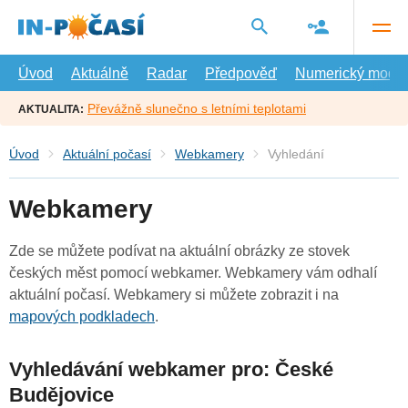
Přejít
na
hlavní
obsah
Úvod
Aktuálně
Radar
Předpověď
Numerický model
Převážně slunečno s letními teplotami
AKTUALITA:
Úvod
Aktuální počasí
Webkamery
Vyhledání
Webkamery
Zde se můžete podívat na aktuální obrázky ze stovek
českých měst pomocí webkamer. Webkamery vám odhalí
aktuální počasí. Webkamery si můžete zobrazit i na
mapových podkladech
.
Vyhledávání webkamer pro: České
Budějovice