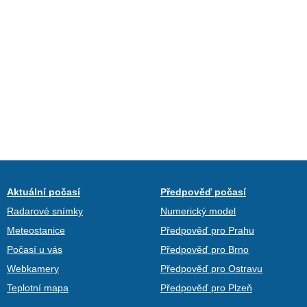
Aktuální počasí
Předpověď počasí
Radarové snímky
Numerický model
Meteostanice
Předpověď pro Prahu
Počasí u vás
Předpověď pro Brno
Webkamery
Předpověď pro Ostravu
Teplotní mapa
Předpověď pro Plzeň