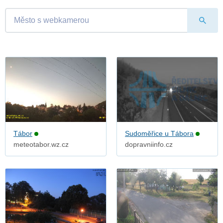
Tábor
Sudoměřice u Tábora
meteotabor.wz.cz
dopravniinfo.cz