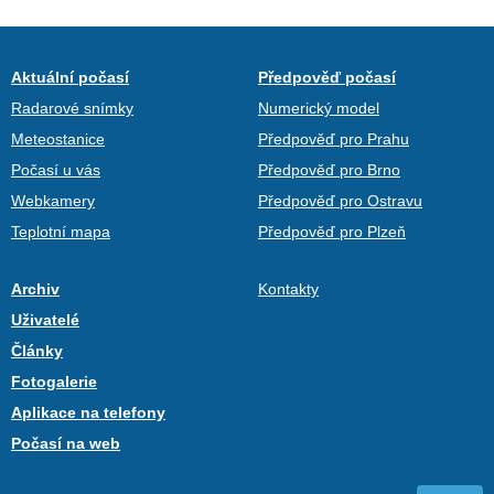
Aktuální počasí
Předpověď počasí
Radarové snímky
Numerický model
Meteostanice
Předpověď pro Prahu
Počasí u vás
Předpověď pro Brno
Webkamery
Předpověď pro Ostravu
Teplotní mapa
Předpověď pro Plzeň
Archiv
Kontakty
Uživatelé
Články
Fotogalerie
Aplikace na telefony
Počasí na web