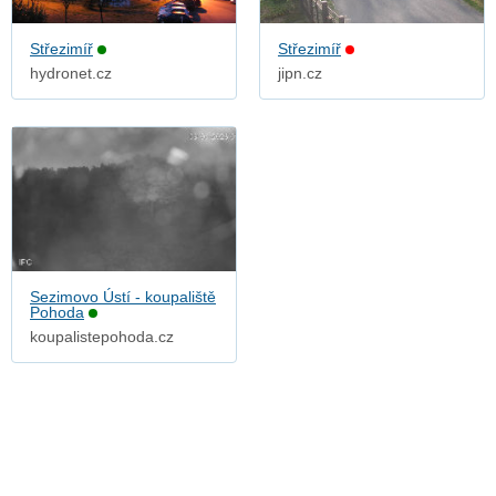
Střezimíř
Střezimíř
hydronet.cz
jipn.cz
Sezimovo Ústí - koupaliště
Pohoda
koupalistepohoda.cz