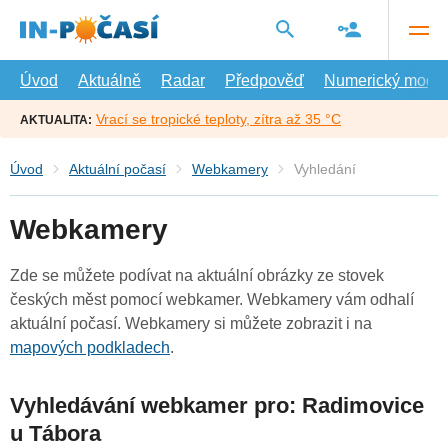
Přejít
na
hlavní
obsah
Úvod
Aktuálně
Radar
Předpověď
Numerický model
Vrací se tropické teploty, zítra až 35 °C
AKTUALITA:
Úvod
Aktuální počasí
Webkamery
Vyhledání
Webkamery
Zde se můžete podívat na aktuální obrázky ze stovek
českých měst pomocí webkamer. Webkamery vám odhalí
aktuální počasí. Webkamery si můžete zobrazit i na
mapových podkladech
.
Vyhledávání webkamer pro: Radimovice
u Tábora