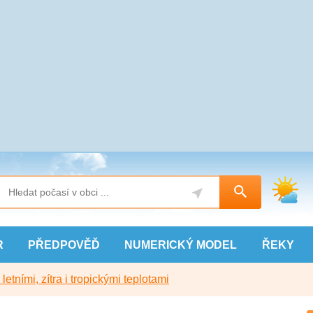
R
PŘEDPOVĚĎ
NUMERICKÝ
MODEL
ŘEKY
etními, zítra i tropickými teplotami