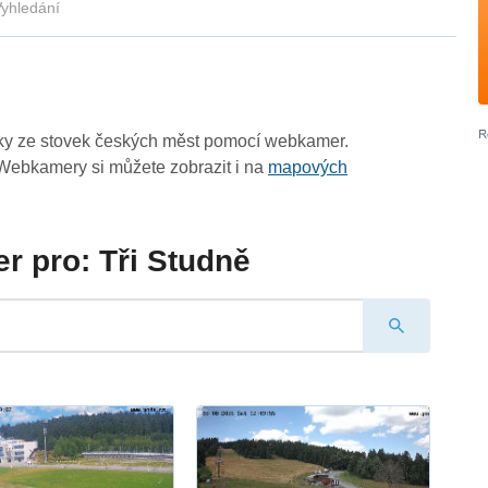
yhledání
zky ze stovek českých měst pomocí webkamer.
Webkamery si můžete zobrazit i na
mapových
 pro: Tři Studně