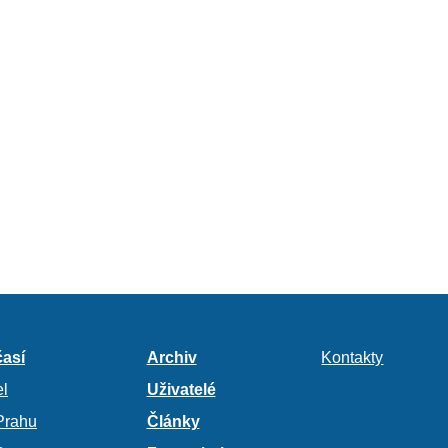
así
Archiv
Kontakty
l
Uživatelé
Prahu
Články