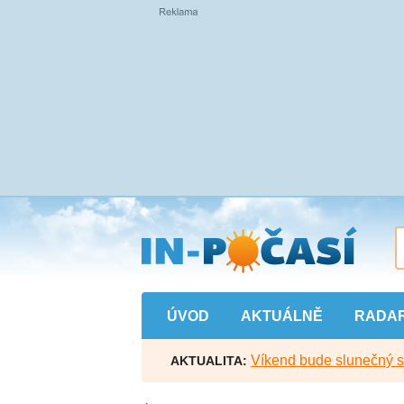
Přejít
na
hlavní
obsah
ÚVOD
AKTUÁLNĚ
RADA
Víkend bude slunečný s l
AKTUALITA: