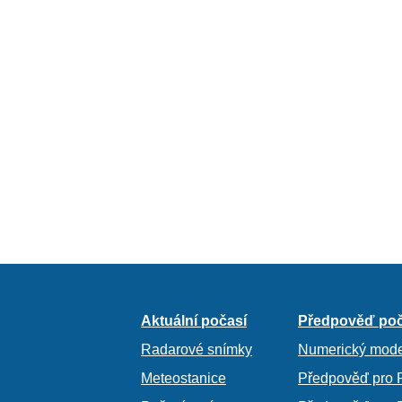
Aktuální počasí
Předpověď poč
Radarové snímky
Numerický mode
Meteostanice
Předpověď pro 