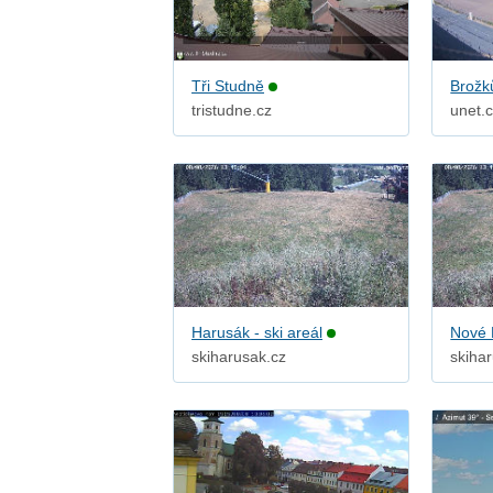
Tři Studně
Brožk
tristudne.cz
unet.
Harusák - ski areál
Nové 
skiharusak.cz
skiha