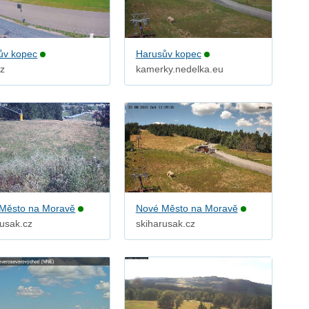
ův kopec
Harusův kopec
cz
kamerky.nedelka.eu
Město na Moravě
Nové Město na Moravě
rusak.cz
skiharusak.cz