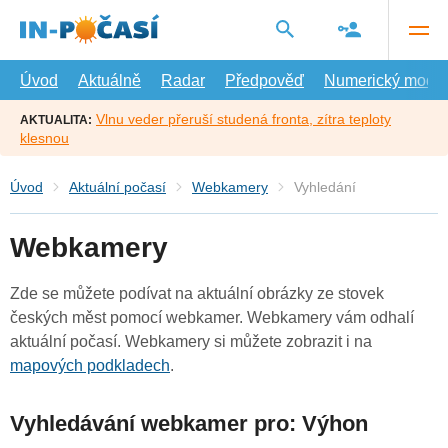
Přejít
na
hlavní
obsah
Úvod
Aktuálně
Radar
Předpověď
Numerický model
Vlnu veder přeruší studená fronta, zítra teploty
AKTUALITA:
klesnou
Úvod
Aktuální počasí
Webkamery
Vyhledání
Webkamery
Zde se můžete podívat na aktuální obrázky ze stovek
českých měst pomocí webkamer. Webkamery vám odhalí
aktuální počasí. Webkamery si můžete zobrazit i na
mapových podkladech
.
Vyhledávání webkamer pro: Výhon