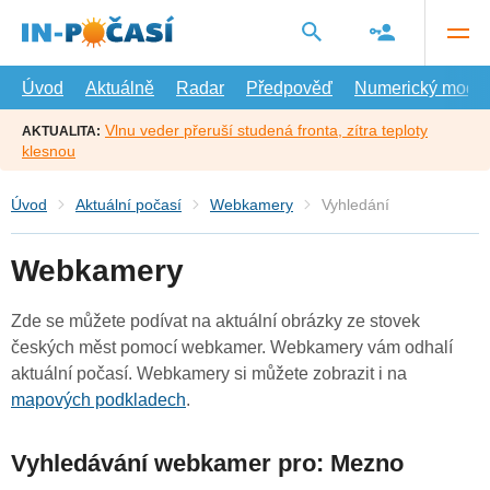
Přejít
na
hlavní
obsah
Úvod
Aktuálně
Radar
Předpověď
Numerický model
Vlnu veder přeruší studená fronta, zítra teploty
AKTUALITA:
klesnou
Úvod
Aktuální počasí
Webkamery
Vyhledání
Webkamery
Zde se můžete podívat na aktuální obrázky ze stovek
českých měst pomocí webkamer. Webkamery vám odhalí
aktuální počasí. Webkamery si můžete zobrazit i na
mapových podkladech
.
Vyhledávání webkamer pro: Mezno