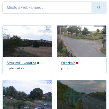
Střezimíř - vodárna
Střezimíř
hydronet.cz
jipn.cz