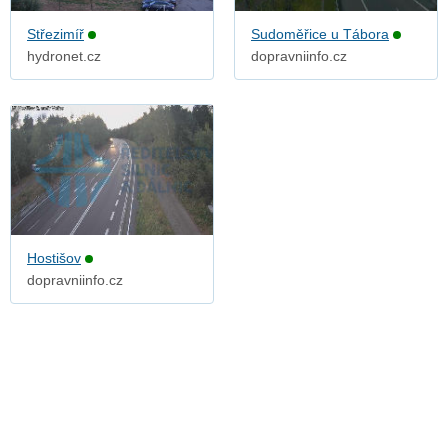
Střezimíř
Sudoměřice u Tábora
hydronet.cz
dopravniinfo.cz
Hostišov
dopravniinfo.cz