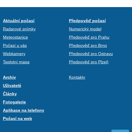
Aktuální počasí
Předpověď počasí
Radarové snímky
Numerický model
Meteostanice
Předpověď pro Prahu
Počasí u vás
Předpověď pro Brno
Webkamery
Předpověď pro Ostravu
Teplotní mapa
Předpověď pro Plzeň
Archiv
Kontakty
Uživatelé
Články
Fotogalerie
Aplikace na telefony
Počasí na web