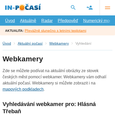
Přejít
na
hlavní
obsah
Úvod
Aktuálně
Radar
Předpověď
Numerický model
Převážně slunečno s letními teplotami
AKTUALITA:
Úvod
Aktuální počasí
Webkamery
Vyhledání
Webkamery
Zde se můžete podívat na aktuální obrázky ze stovek
českých měst pomocí webkamer. Webkamery vám odhalí
aktuální počasí. Webkamery si můžete zobrazit i na
mapových podkladech
.
Vyhledávání webkamer pro: Hlásná
Třebaň