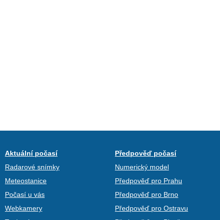
Aktuální počasí
Předpověď počasí
Radarové snímky
Numerický model
Meteostanice
Předpověď pro Prahu
Počasí u vás
Předpověď pro Brno
Webkamery
Předpověď pro Ostravu