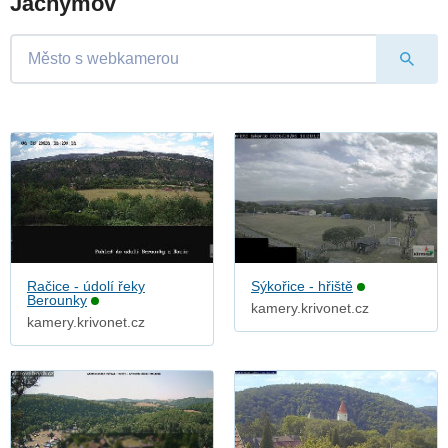
Jáchymov
Račice - údolí řeky
Sýkořice - hřiště
Berounky
kamery.krivonet.cz
kamery.krivonet.cz