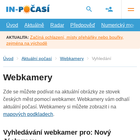
Přejít
na
hlavní
obsah
Úvod
Aktuálně
Radar
Předpověď
Numerický model
Začíná ochlazení, místy přeháňky nebo bouřky,
AKTUALITA:
zejména na východě
Úvod
Aktuální počasí
Webkamery
Vyhledání
Webkamery
Zde se můžete podívat na aktuální obrázky ze stovek
českých měst pomocí webkamer. Webkamery vám odhalí
aktuální počasí. Webkamery si můžete zobrazit i na
mapových podkladech
.
Vyhledávání webkamer pro: Nový