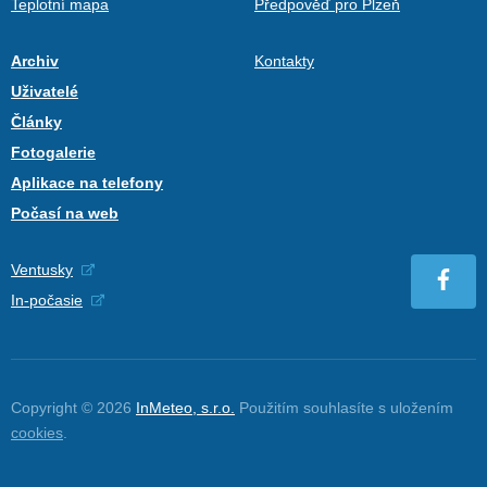
Teplotní mapa
Předpověď pro Plzeň
Archiv
Kontakty
Uživatelé
Články
Fotogalerie
Aplikace na telefony
Počasí na web
Ventusky
In-počasie
Copyright © 2026
InMeteo, s.r.o.
Použitím souhlasíte s uložením
cookies
.