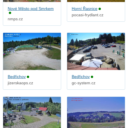
Nové Město pod Smrkem
Horní Řasnice
pocasi-frydlant.cz
nmps.cz
Bedřichov
Bedřichov
jizerskaops.cz
gc-system.cz