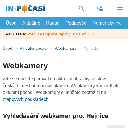
Přejít
na
hlavní
obsah
Úvod
Aktuálně
Radar
Předpověď
Numerický model
Vrací se tropické teploty, zítra až 35 °C
AKTUALITA:
Úvod
Aktuální počasí
Webkamery
Vyhledání
Webkamery
Zde se můžete podívat na aktuální obrázky ze stovek
českých měst pomocí webkamer. Webkamery vám odhalí
aktuální počasí. Webkamery si můžete zobrazit i na
mapových podkladech
.
Vyhledávání webkamer pro: Hejnice