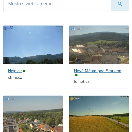
Hejnice
Nové Město pod Smrkem
chmi.cz
fdlnet.cz