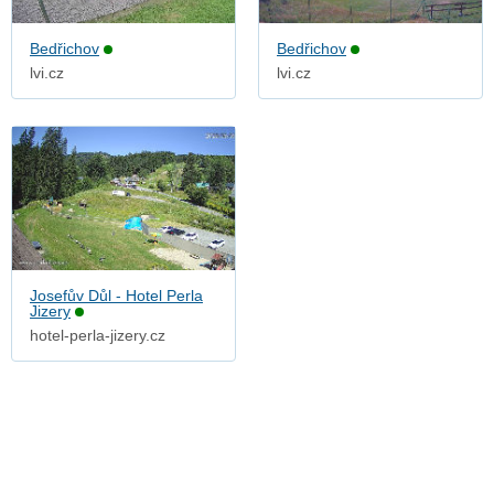
Bedřichov
Bedřichov
lvi.cz
lvi.cz
Josefův Důl - Hotel Perla
Jizery
hotel-perla-jizery.cz