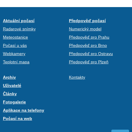
Aktuální počasí
Předpověď počasí
Radarové snímky
Numerický model
Meteostanice
Předpověď pro Prahu
Počasí u vás
Předpověď pro Brno
Webkamery
Předpověď pro Ostravu
Teplotní mapa
Předpověď pro Plzeň
Archiv
Kontakty
Uživatelé
Články
Fotogalerie
Aplikace na telefony
Počasí na web