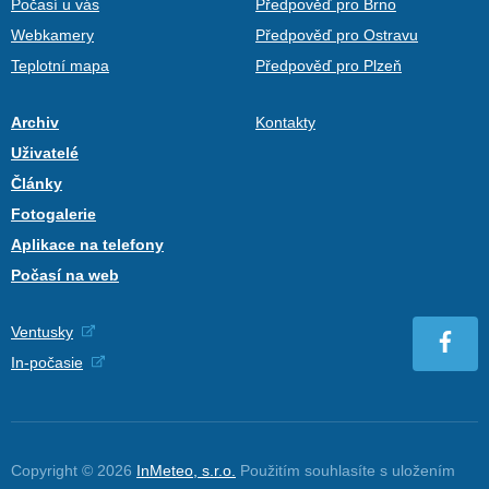
Počasí u vás
Předpověď pro Brno
Webkamery
Předpověď pro Ostravu
Teplotní mapa
Předpověď pro Plzeň
Archiv
Kontakty
Uživatelé
Články
Fotogalerie
Aplikace na telefony
Počasí na web
Ventusky
In-počasie
Copyright © 2026
InMeteo, s.r.o.
Použitím souhlasíte s uložením