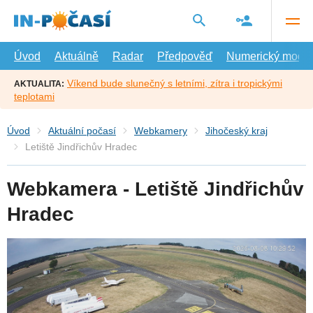
Přejít
na
hlavní
obsah
Úvod
Aktuálně
Radar
Předpověď
Numerický model
Víkend bude slunečný s letními, zítra i tropickými
AKTUALITA:
teplotami
Úvod
Aktuální počasí
Webkamery
Jihočeský kraj
Letiště Jindřichův Hradec
Webkamera - Letiště Jindřichův
Hradec