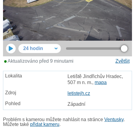
24 hodin
Aktualizováno před 9 minutami
Zvětšit
Letiště Jindřichův Hradec,
507 m n. m.,
mapa
letistejh.cz
Západní
Problém s kamerou můžete nahlásit na stránce
Ventusky
.
Můžete také
přidat kameru
.