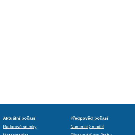
Aktuální počasí
Předpověď počasí
Radarové snímky
Numerický model
Meteostanice
Předpověď pro Prahu