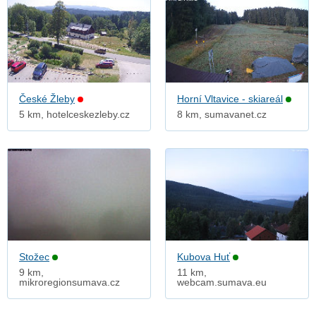
České Žleby
Horní Vltavice - skiareál
5 km, hotelceskezleby.cz
8 km, sumavanet.cz
Stožec
Kubova Huť
9 km,
11 km,
mikroregionsumava.cz
webcam.sumava.eu