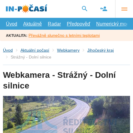
Přejít
na
hlavní
obsah
Úvod
Aktuálně
Radar
Předpověď
Numerický model
Převážně slunečno s letními teplotami
AKTUALITA:
Úvod
Aktuální počasí
Webkamery
Jihočeský kraj
Strážný - Dolní silnice
Webkamera - Strážný - Dolní
silnice