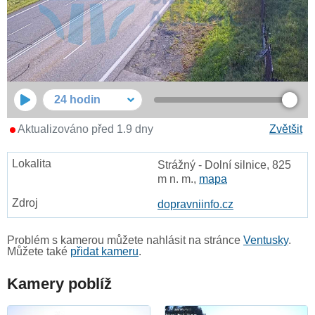
24 hodin
Aktualizováno před 1.9 dny
Zvětšit
Strážný - Dolní silnice, 825
m n. m.,
mapa
dopravniinfo.cz
Problém s kamerou můžete nahlásit na stránce
Ventusky
.
Můžete také
přidat kameru
.
Kamery poblíž