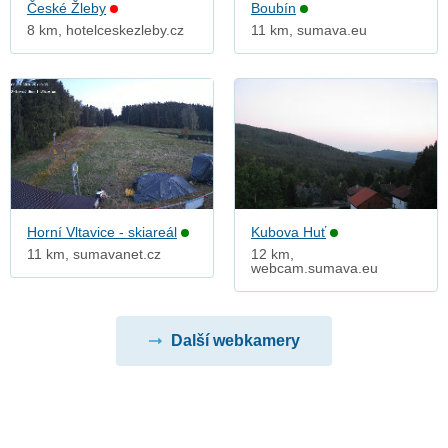
České Žleby
Boubín
8 km, hotelceskezleby.cz
11 km, sumava.eu
Horní Vltavice - skiareál
Kubova Huť
11 km, sumavanet.cz
12 km,
webcam.sumava.eu
Další webkamery