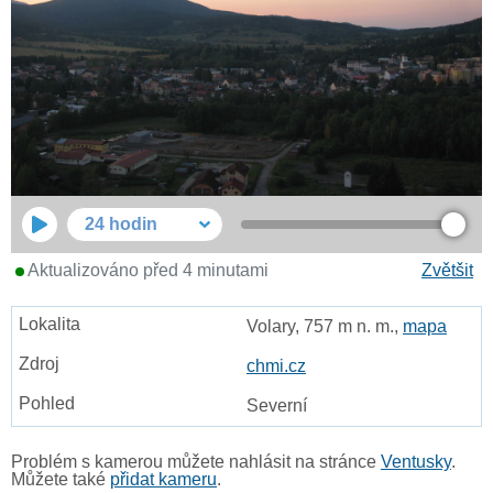
24 hodin
Aktualizováno před 4 minutami
Zvětšit
Volary, 757 m n. m.,
mapa
chmi.cz
Severní
Problém s kamerou můžete nahlásit na stránce
Ventusky
.
Můžete také
přidat kameru
.