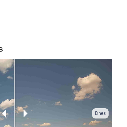
s
Dnes