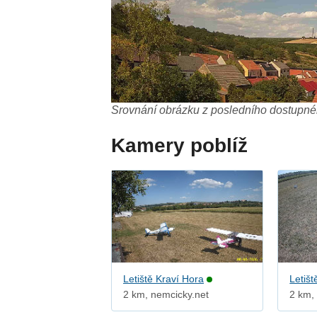
Srovnání obrázku z posledního dostupnéh
Kamery poblíž
Letiště Kraví Hora
Letišt
2 km, nemcicky.net
2 km,