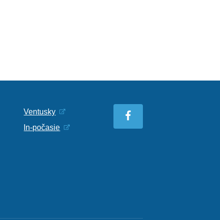
Ventusky
In-počasie