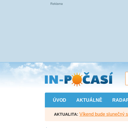
Přejít
na
hlavní
obsah
ÚVOD
AKTUÁLNĚ
RADA
Víkend bude slunečný s l
AKTUALITA: