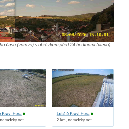
o času (vpravo) s obrázkem před 24 hodinami (vlevo).
ě Kraví Hora
Letiště Kraví Hora
 nemcicky.net
2 km, nemcicky.net