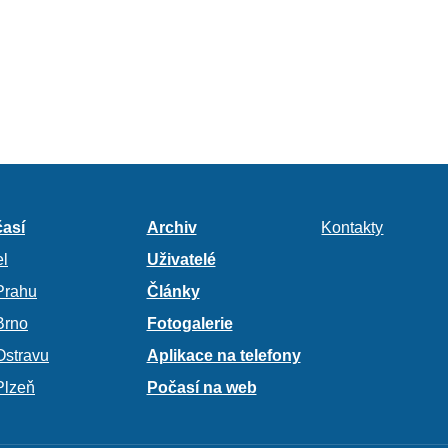
así
Archiv
Kontakty
l
Uživatelé
Prahu
Články
Brno
Fotogalerie
Ostravu
Aplikace na telefony
Plzeň
Počasí na web