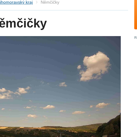
ihomoravský kraj
Němčičky
ěmčičky