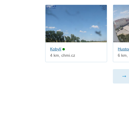
Kobylí
Husto
4 km, chmi.cz
6 km, 