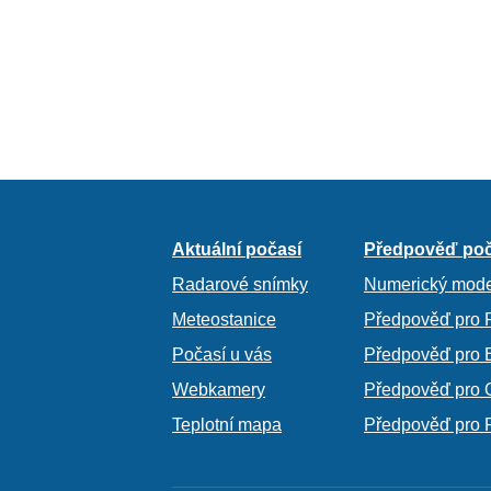
Aktuální počasí
Předpověď poč
Radarové snímky
Numerický mode
Meteostanice
Předpověď pro 
Počasí u vás
Předpověď pro 
Webkamery
Předpověď pro 
Teplotní mapa
Předpověď pro 