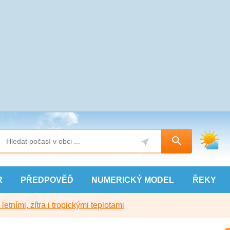
R
PŘEDPOVĚĎ
NUMERICKÝ
MODEL
ŘEKY
etními, zítra i tropickými teplotami