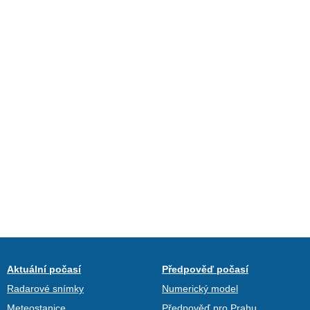
Aktuální počasí
Předpověď počasí
Radarové snímky
Numerický model
Meteostanice
Předpověď pro Prahu