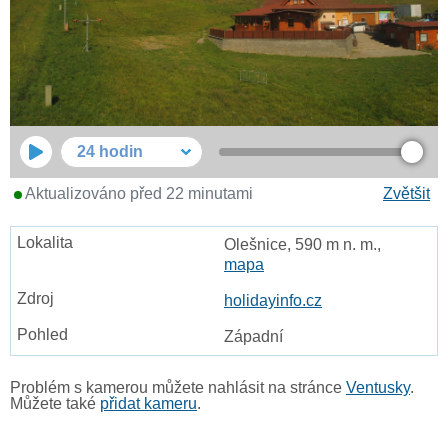
24 hodin
Aktualizováno před 22 minutami
Zvětšit
Olešnice, 590 m n. m.,
mapa
holidayinfo.cz
Západní
Problém s kamerou můžete nahlásit na stránce
Ventusky
.
Můžete také
přidat kameru
.