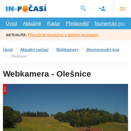
Přejít
na
hlavní
obsah
Úvod
Aktuálně
Radar
Předpověď
Numerický model
Převážně slunečno s letními teplotami
AKTUALITA:
Úvod
Aktuální počasí
Webkamery
Jihomoravský kraj
Olešnice
Webkamera - Olešnice