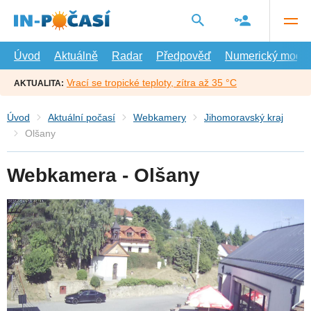
Přejít
na
hlavní
obsah
Úvod
Aktuálně
Radar
Předpověď
Numerický model
Vrací se tropické teploty, zítra až 35 °C
AKTUALITA:
Úvod
Aktuální počasí
Webkamery
Jihomoravský kraj
Olšany
Webkamera - Olšany