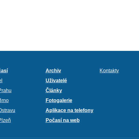
así
Archiv
Kontakty
l
Uživatelé
Prahu
Články
Brno
Fotogalerie
Ostravu
Aplikace na telefony
Plzeň
Počasí na web