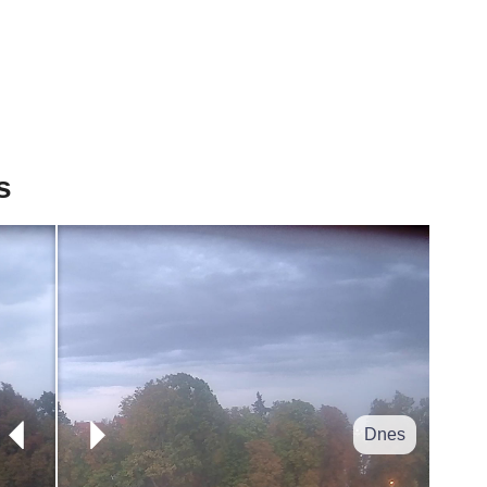
s
Dnes