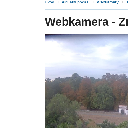
Úvod
Aktuální počasí
Webkamery
J
Webkamera - Zn