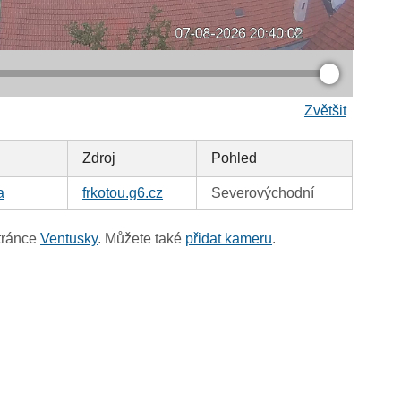
Zvětšit
Zdroj
Pohled
a
frkotou.g6.cz
Severovýchodní
tránce
Ventusky
. Můžete také
přidat kameru
.