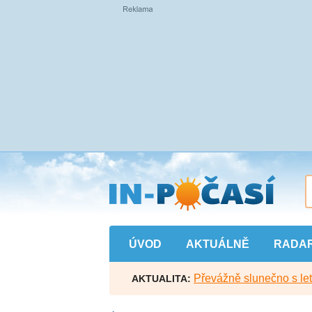
Přejít
na
hlavní
obsah
ÚVOD
AKTUÁLNĚ
RADA
Převážně slunečno s let
AKTUALITA: