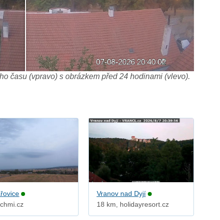
o času (vpravo) s obrázkem před 24 hodinami (vlevo).
řovice
Vranov nad Dyjí
 chmi.cz
18 km, holidayresort.cz