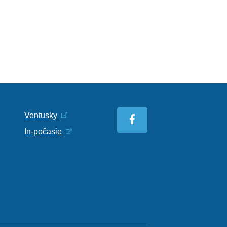
Ventusky
In-počasie