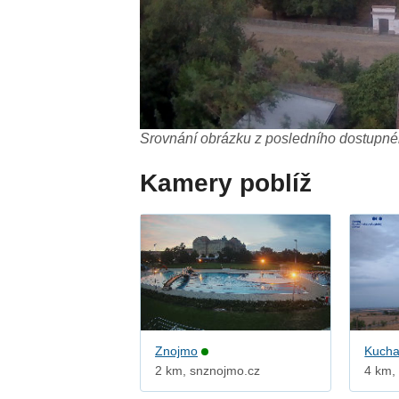
Srovnání obrázku z posledního dostupnéh
Kamery poblíž
Znojmo
Kucha
2 km, snznojmo.cz
4 km,