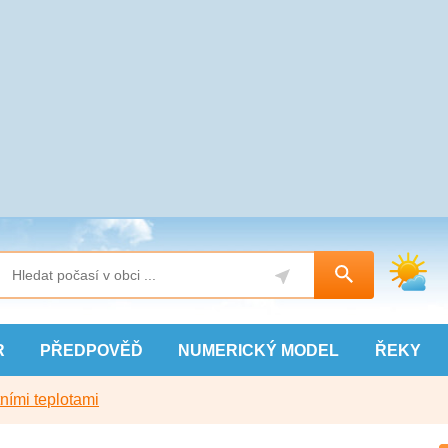
R
PŘEDPOVĚĎ
NUMERICKÝ
MODEL
ŘEKY
ními teplotami