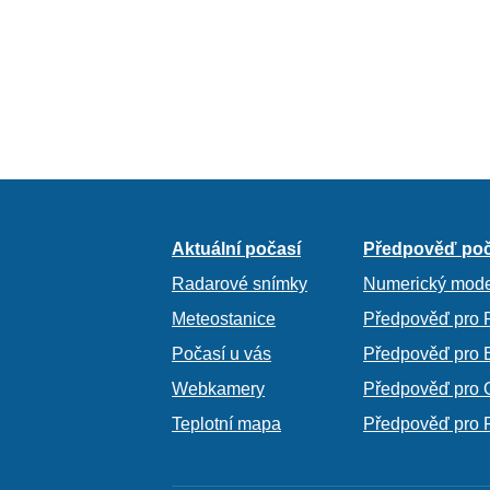
Aktuální počasí
Předpověď poč
Radarové snímky
Numerický mode
Meteostanice
Předpověď pro 
Počasí u vás
Předpověď pro 
Webkamery
Předpověď pro 
Teplotní mapa
Předpověď pro 