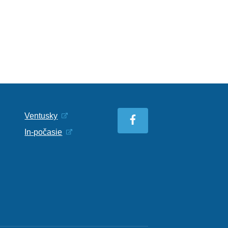
Ventusky
In-počasie