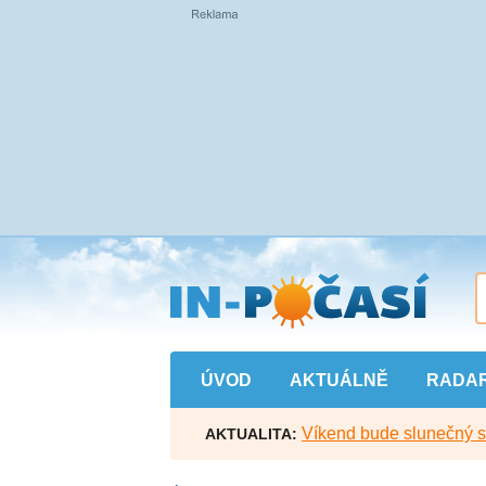
Přejít
na
hlavní
obsah
ÚVOD
AKTUÁLNĚ
RADA
Víkend bude slunečný s l
AKTUALITA: