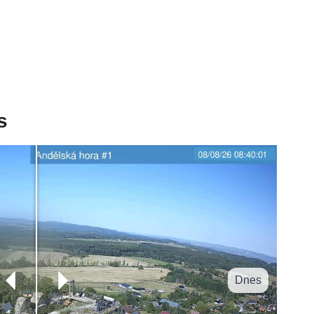
s
Dnes