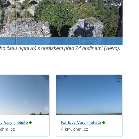
o času (vpravo) s obrázkem před 24 hodinami (vlevo).
y Vary - letiště
Karlovy Vary - letiště
 chmi.cz
4 km, chmi.cz