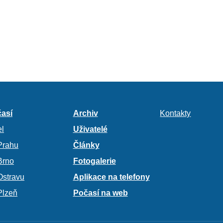
así
Archiv
Kontakty
l
Uživatelé
Prahu
Články
Brno
Fotogalerie
Ostravu
Aplikace na telefony
Plzeň
Počasí na web