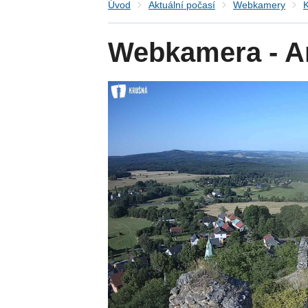
Úvod
Aktuální počasí
Webkamery
K
Webkamera - A