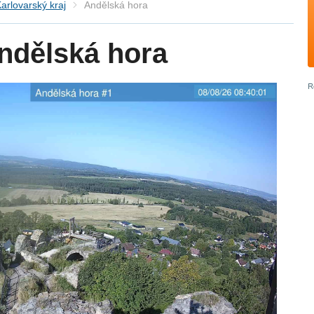
arlovarský kraj
Andělská hora
ndělská hora