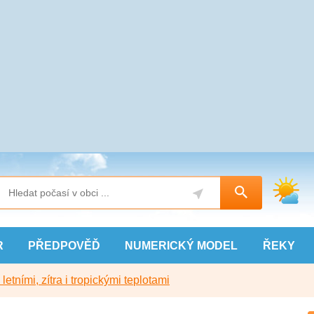
R
PŘEDPOVĚĎ
NUMERICKÝ
MODEL
ŘEKY
etními, zítra i tropickými teplotami