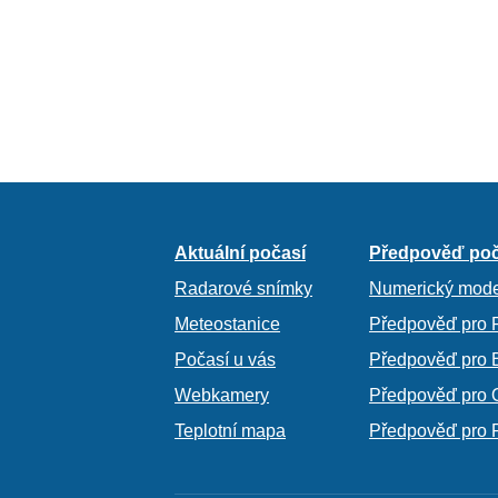
Aktuální počasí
Předpověď poč
Radarové snímky
Numerický mode
Meteostanice
Předpověď pro 
Počasí u vás
Předpověď pro 
Webkamery
Předpověď pro 
Teplotní mapa
Předpověď pro 