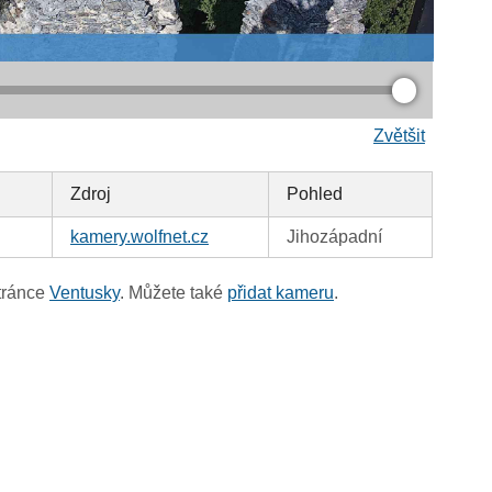
Zvětšit
Zdroj
Pohled
kamery.wolfnet.cz
Jihozápadní
tránce
Ventusky
. Můžete také
přidat kameru
.