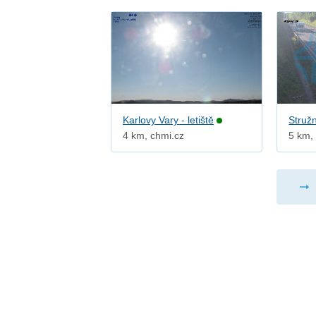
Karlovy Vary - letiště
Struž
4 km, chmi.cz
5 km, 