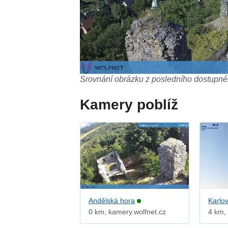
Srovnání obrázku z posledního dostupnéh
Kamery poblíž
Andělská hora
Karlov
0 km, kamery.wolfnet.cz
4 km,