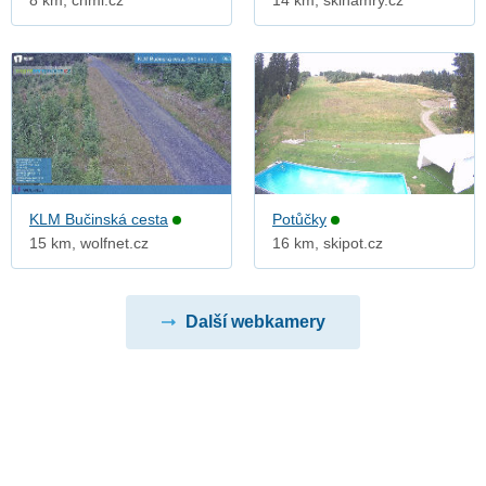
8 km, chmi.cz
14 km, skihamry.cz
KLM Bučinská cesta
Potůčky
15 km, wolfnet.cz
16 km, skipot.cz
Další webkamery