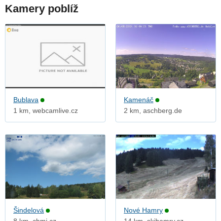
Kamery poblíž
Bublava
Kamenáč
1 km, webcamlive.cz
2 km, aschberg.de
Šindelová
Nové Hamry