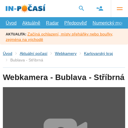
Přejít
na
hlavní
obsah
Úvod
Aktuálně
Radar
Předpověď
Numerický model
Začíná ochlazení, místy přeháňky nebo bouřky,
AKTUALITA:
zejména na východě
Úvod
Aktuální počasí
Webkamery
Karlovarský kraj
Bublava - Stříbrná
Webkamera - Bublava - Stříbrná